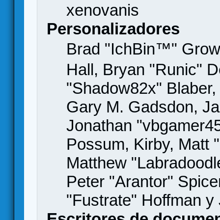
xenovanis
Personalizadores
Brad "IchBin™" Gro
Hall, Bryan "Runic" D
"Shadow82x" Blaber, 
Gary M. Gadsdon, Jas
Jonathan "vbgamer45" 
Possum, Kirby, Matt
Matthew "Labradoodle
Peter "Arantor" Spice
"Fustrate" Hoffman y
Escritores de docume