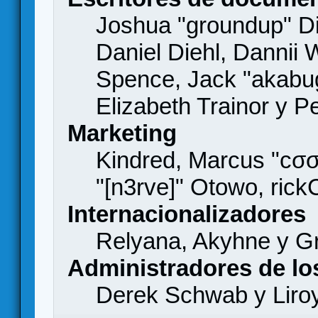
Joshua "groundup" Di
Daniel Diehl, Dannii 
Spence, Jack "akabu
Elizabeth Trainor y 
Marketing
Kindred, Marcus "cσσ
"[n3rve]" Otowo, rick
Internacionalizadores
Relyana, Akyhne y G
Administradores de lo
Derek Schwab y Liro