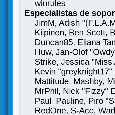
winrules
Especialistas de sopor
JimM, Adish "(F.L.A.M
Kilpinen, Ben Scott,
Duncan85, Eliana Tame
Huw, Jan-Olof "Owdy"
Strike, Jessica "Mis
Kevin "greyknight17" H
Mattitude, Mashby, Mic
MrPhil, Nick "Fizzy" 
Paul_Pauline, Piro "S
RedOne, S-Ace, Wad