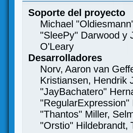
Soporte del proyecto
Michael "Oldiesmann
"SleePy" Darwood y J
O'Leary
Desarrolladores
Norv, Aaron van Geffe
Kristiansen, Hendrik
"JayBachatero" Hern
"RegularExpression"
"Thantos" Miller, Se
"Orstio" Hildebrandt,