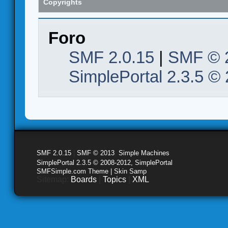
Copyrights
Foro
SMF 2.0.15
|
SMF © 
SimplePortal 2.3.5 ©
SMF 2.0.15
|
SMF © 2013
,
Simple Machines
SimplePortal 2.3.5 © 2008-2012, SimplePortal
SMFSimple.com Theme | Skin Samp
Sitemap:
Boards
|
Topics
|
XML