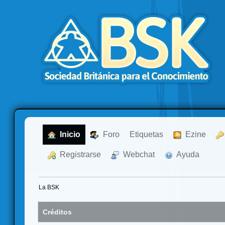
  Inicio
  Foro
Etiquetas
  Ezine
  Registrarse
  Webchat
  Ayuda
La BSK
Créditos