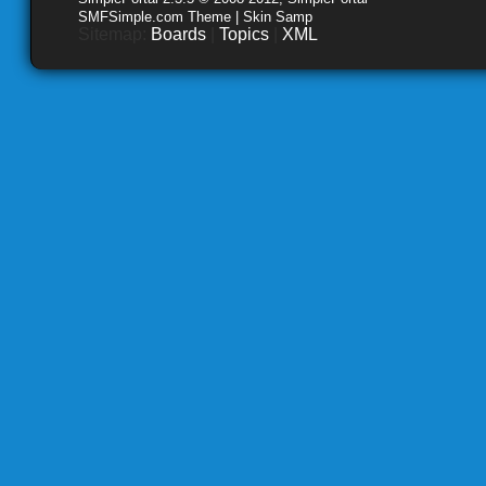
SMFSimple.com Theme | Skin Samp
Sitemap:
Boards
|
Topics
|
XML