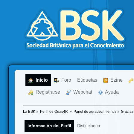
  Inicio
  Foro
Etiquetas
  Ezine
  Registrarse
  Webchat
  Ayuda
La BSK
»
Perfil de Quas4R 
»
Panel de agradecimientos
»
Gracias
Información del Perfil
Distinciones