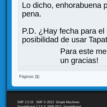
Lo dicho, enhorabuena po
pena.
P.D. ¿Hay fecha para el
posibilidad de usar Tapa
Para este me
un gracias!
Páginas: [
1
]
SMF 2.0.15
|
SMF © 2013
,
Simple Machines
SimplePortal 2.3.5 © 2008-2012, SimplePortal