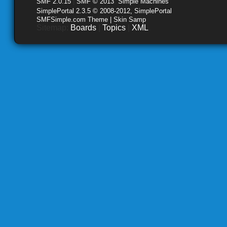
SMF 2.0.15
|
SMF © 2013
,
Simple Machines
SimplePortal 2.3.5 © 2008-2012, SimplePortal
SMFSimple.com Theme | Skin Samp
Sitemap:
Boards
|
Topics
|
XML