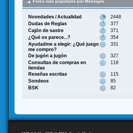
Foros más populares por Mensajes
Novedades / Actualidad
2448
Dudas de Reglas
377
Cajón de sastre
371
¿Qué os parece...?
354
Ayudadme a elegir: ¿Qué juego
331
me compro?
De jugón a jugón
327
Consultas de compras en
118
tiendas
Reseñas escritas
115
Sondeos
85
BSK
82