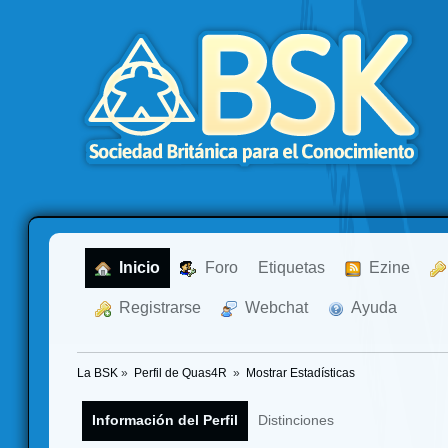
  Inicio
  Foro
Etiquetas
  Ezine
  Registrarse
  Webchat
  Ayuda
La BSK
»
Perfil de Quas4R 
»
Mostrar Estadísticas
Información del Perfil
Distinciones