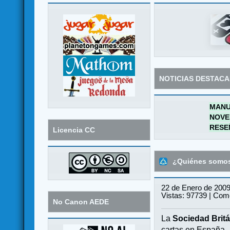
NOTICIAS DESTAC
MANU
NOVE
RESE
Licencia CC
¿Quiénes somo
22 de Enero de 2009
Vistas: 97739 | Come
No Canon AEDE
La
Sociedad Britá
cartas en España.