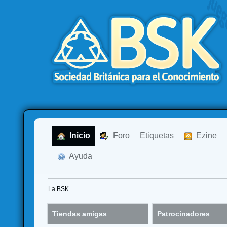
  Inicio
  Foro
Etiquetas
  Ezine
  Ayuda
La BSK
Tiendas amigas
Patrocinadores