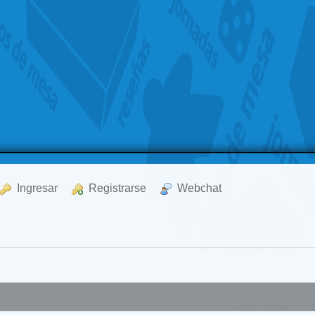
  Ingresar
  Registrarse
  Webchat