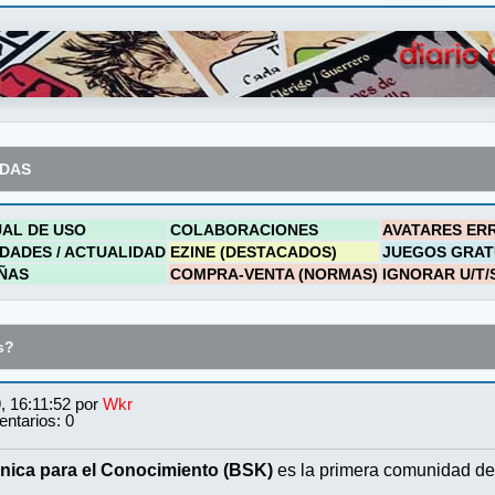
ADAS
AL DE USO
COLABORACIONES
AVATARES ER
DADES / ACTUALIDAD
EZINE (DESTACADOS)
JUEGOS GRAT
ÑAS
COMPRA-VENTA (NORMAS)
IGNORAR U/T/
s?
, 16:11:52 por
Wkr
ntarios: 0
nica para el Conocimiento (BSK)
es la primera comunidad de