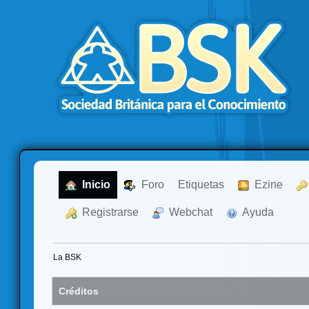
  Inicio
  Foro
Etiquetas
  Ezine
  Registrarse
  Webchat
  Ayuda
La BSK
Créditos