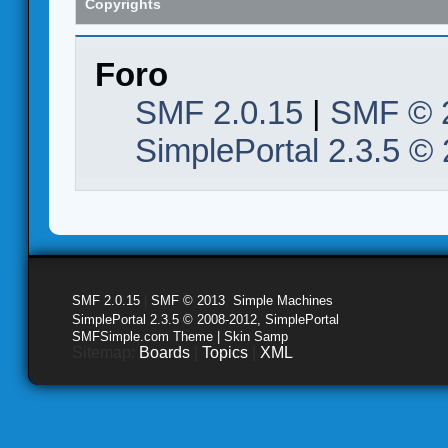
Copyrights
Foro
SMF 2.0.15
|
SMF © 
SimplePortal 2.3.5 ©
SMF 2.0.15
|
SMF © 2013
,
Simple Machines
SimplePortal 2.3.5 © 2008-2012, SimplePortal
SMFSimple.com Theme | Skin Samp
Sitemap:
Boards
|
Topics
|
XML