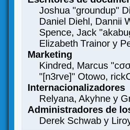
Joshua "groundup" Di
Daniel Diehl, Dannii 
Spence, Jack "akabu
Elizabeth Trainor y 
Marketing
Kindred, Marcus "cσσ
"[n3rve]" Otowo, rick
Internacionalizadores
Relyana, Akyhne y G
Administradores de lo
Derek Schwab y Liro