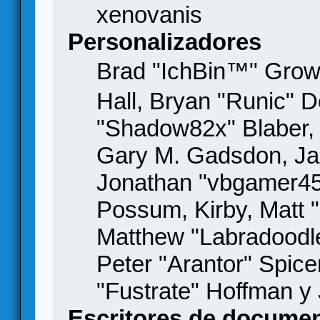
xenovanis
Personalizadores
Brad "IchBin™" Gro
Hall, Bryan "Runic" D
"Shadow82x" Blaber, 
Gary M. Gadsdon, Jas
Jonathan "vbgamer45" 
Possum, Kirby, Matt
Matthew "Labradoodle
Peter "Arantor" Spice
"Fustrate" Hoffman y
Escritores de docume