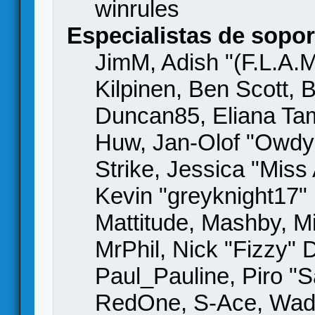
winrules
Especialistas de sopor
JimM, Adish "(F.L.A.M
Kilpinen, Ben Scott,
Duncan85, Eliana Tame
Huw, Jan-Olof "Owdy"
Strike, Jessica "Mis
Kevin "greyknight17" H
Mattitude, Mashby, Mic
MrPhil, Nick "Fizzy" 
Paul_Pauline, Piro "S
RedOne, S-Ace, Wad