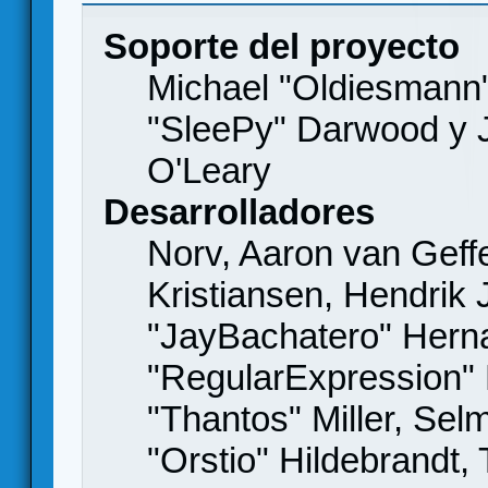
Soporte del proyecto
Michael "Oldiesmann
"SleePy" Darwood y J
O'Leary
Desarrolladores
Norv, Aaron van Geffe
Kristiansen, Hendrik
"JayBachatero" Hern
"RegularExpression"
"Thantos" Miller, Se
"Orstio" Hildebrandt,