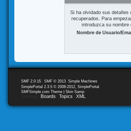
Si ha olvidado sus detalles
recuperados. Para empezar 
introduzca su nombre d
Nombre de Usuario/Emai
SMF 2.0.15
|
SMF © 2013
,
Simple Machines
SimplePortal 2.3.5 © 2008-2012, SimplePortal
SMFSimple.com Theme | Skin Samp
Sitemap:
Boards
|
Topics
|
XML