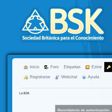
  Inicio
  Foro
Etiquetas
  Ezine
  Registrarse
  Webchat
  Ayuda
La BSK
Recordatorio de autenticación