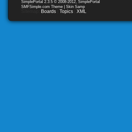
SimplePortal 2.3.5 © 2008-2012, SimplePortal
SMFSimple.com Theme | Skin Samp
Sitemap:
Boards
|
Topics
|
XML