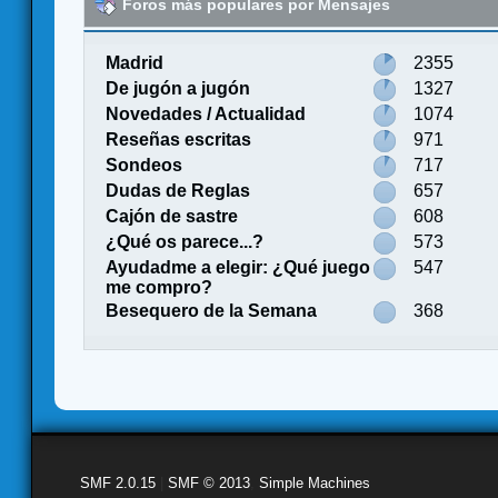
Foros más populares por Mensajes
Madrid
2355
De jugón a jugón
1327
Novedades / Actualidad
1074
Reseñas escritas
971
Sondeos
717
Dudas de Reglas
657
Cajón de sastre
608
¿Qué os parece...?
573
Ayudadme a elegir: ¿Qué juego
547
me compro?
Besequero de la Semana
368
SMF 2.0.15
|
SMF © 2013
,
Simple Machines