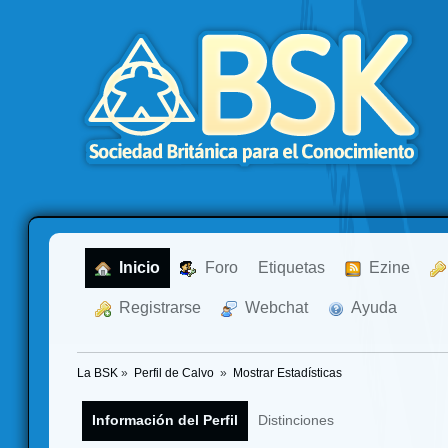
  Inicio
  Foro
Etiquetas
  Ezine
  Registrarse
  Webchat
  Ayuda
La BSK
»
Perfil de Calvo 
»
Mostrar Estadísticas
Información del Perfil
Distinciones