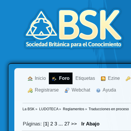
  Inicio
  Foro
Etiquetas
  Ezine
  Registrarse
  Webchat
  Ayuda
La BSK
»
LUDOTECA
»
Reglamentos
»
Traducciones en proceso
Páginas: [
1
]
2
3
...
27
>>
Ir Abajo