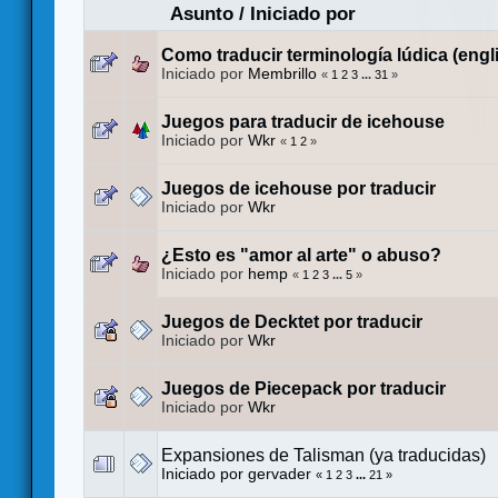
Asunto
/
Iniciado por
Como traducir terminología lúdica (engl
Iniciado por
Membrillo
«
1
2
3
...
31
»
Juegos para traducir de icehouse
Iniciado por
Wkr
«
1
2
»
Juegos de icehouse por traducir
Iniciado por
Wkr
¿Esto es "amor al arte" o abuso?
Iniciado por
hemp
«
1
2
3
...
5
»
Juegos de Decktet por traducir
Iniciado por
Wkr
Juegos de Piecepack por traducir
Iniciado por
Wkr
Expansiones de Talisman (ya traducidas)
Iniciado por
gervader
«
1
2
3
...
21
»