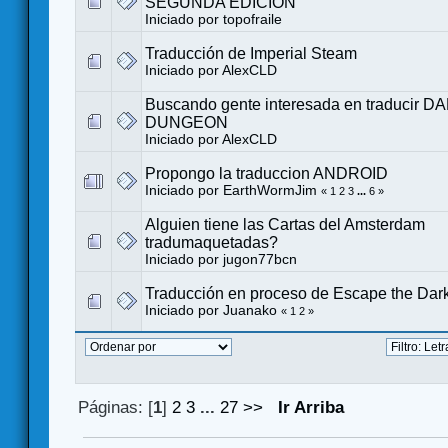
SEGUNDA EDICIÓN
Iniciado por
topofraile
Traducción de Imperial Steam
Iniciado por
AlexCLD
Buscando gente interesada en traducir 
DUNGEON
Iniciado por
AlexCLD
Propongo la traduccion ANDROID
Iniciado por
EarthWormJim
«
1
2
3
...
6
»
Alguien tiene las Cartas del Amsterdam
tradumaquetadas?
Iniciado por
jugon77bcn
Traducción en proceso de Escape the Dark
Iniciado por
Juanako
«
1
2
»
Páginas: [
1
]
2
3
...
27
>>
Ir Arriba