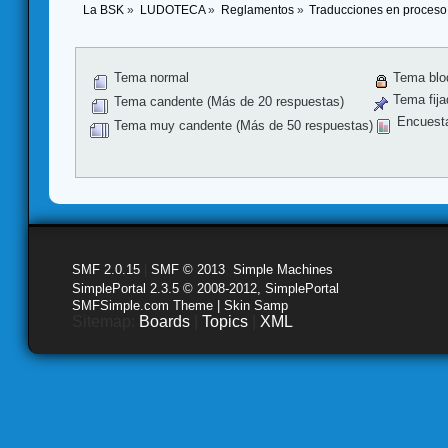
La BSK
»
LUDOTECA
»
Reglamentos
»
Traducciones en proceso
Tema normal
Tema blo
Tema fija
Tema candente (Más de 20 respuestas)
Encuest
Tema muy candente (Más de 50 respuestas)
SMF 2.0.15
|
SMF © 2013
,
Simple Machines
SimplePortal 2.3.5 © 2008-2012, SimplePortal
SMFSimple.com Theme | Skin Samp
Sitemap:
Boards
|
Topics
|
XML