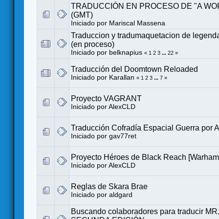
TRADUCCIÓN EN PROCESO DE "A WO
(GMT)
Iniciado por
Mariscal Massena
Traduccion y tradumaquetacion de legend
(en proceso)
Iniciado por
belknapius
«
1
2
3
...
22
»
Traducción del Doomtown Reloaded
Iniciado por
Karallan
«
1
2
3
...
7
»
Proyecto VAGRANT
Iniciado por
AlexCLD
Traducción Cofradía Espacial Guerra por A
Iniciado por
gav77ret
Proyecto Héroes de Black Reach [Warha
Iniciado por
AlexCLD
Reglas de Skara Brae
Iniciado por
aldgard
Buscando colaboradores para traducir 