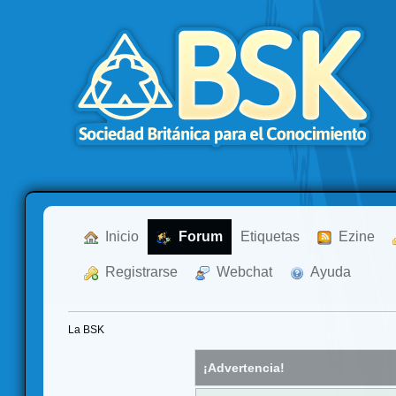
  Inicio
  Forum
Etiquetas
  Ezine
  Registrarse
  Webchat
  Ayuda
La BSK
¡Advertencia!