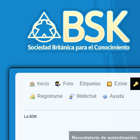
  Inicio
  Foro
Etiquetas
  Ezine
  Registrarse
  Webchat
  Ayuda
La BSK
Recordatorio de autenticación