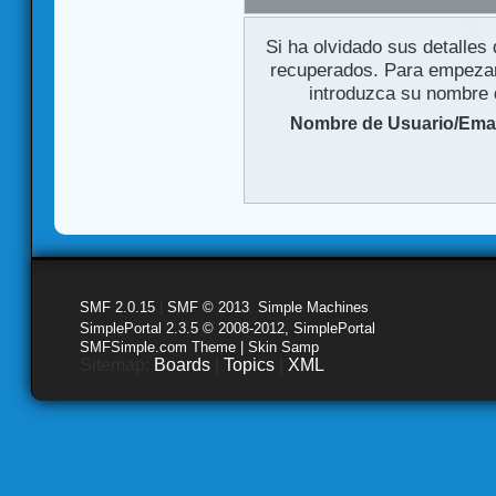
Si ha olvidado sus detalles
recuperados. Para empezar 
introduzca su nombre d
Nombre de Usuario/Emai
SMF 2.0.15
|
SMF © 2013
,
Simple Machines
SimplePortal 2.3.5 © 2008-2012, SimplePortal
SMFSimple.com Theme | Skin Samp
Sitemap:
Boards
|
Topics
|
XML