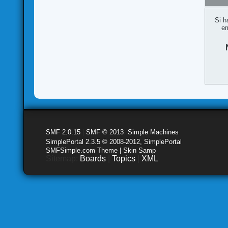
Si h
em
SMF 2.0.15
|
SMF © 2013
,
Simple Machines
SimplePortal 2.3.5 © 2008-2012, SimplePortal
SMFSimple.com Theme | Skin Samp
Sitemap:
Boards
|
Topics
|
XML