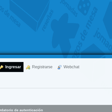
  Ingresar
  Registrarse
  Webchat
datorio de autenticación