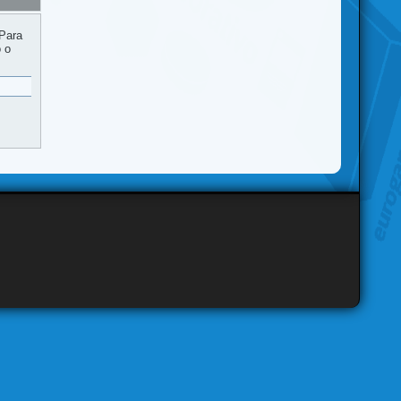
 Para
o o