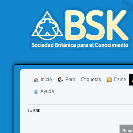
  Inicio
  Foro
Etiquetas
  Ezine
  Ayuda
La BSK
Recor