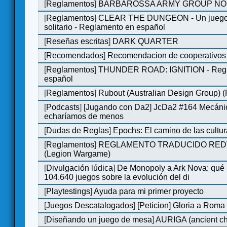
[
Reglamentos
]
BARBAROSSA ARMY GROUP NO
[
Reglamentos
]
CLEAR THE DUNGEON - Un juego 
solitario - Reglamento en español
[
Reseñas escritas
]
DARK QUARTER
[
Recomendados
]
Recomendacion de cooperativos 
[
Reglamentos
]
THUNDER ROAD: IGNITION - Regl
español
[
Reglamentos
]
Rubout (Australian Design Group) 
[
Podcasts
]
[Jugando con Da2] JcDa2 #164 Mecáni
echaríamos de menos
[
Dudas de Reglas
]
Epochs: El camino de las cultu
[
Reglamentos
]
REGLAMENTO TRADUCIDO RED
(Legion Wargame)
[
Divulgación lúdica
]
De Monopoly a Ark Nova: qué
104.640 juegos sobre la evolución del di
[
Playtestings
]
Ayuda para mi primer proyecto
[
Juegos Descatalogados
]
[Peticion] Gloria a Roma
[
Diseñando un juego de mesa
]
AURIGA (ancient cha