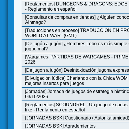
[
Reglamentos
]
DUNGEONS & DRAGONS: EDGE 
- Reglamento en español
[
Consultas de compras en tiendas
]
¿Alguien conoce
Aintnago?
[
Traducciones en proceso
]
TRADUCCIÓN EN PRO
WORLD AT WAR" (GMT)
[
De jugón a jugón
]
¿Hombres Lobo es más simple q
jugué mal?
[
Wargames
]
PARTIDAS DE WARGAMES - PRIM
2026
[
De jugón a jugón
]
Desintoxicación jugona expres
[
Divulgación lúdica
]
Charlando con la Chica WOM | 
mejores insertos para juegos
[
Jornadas
]
Jornada de juegos de estrategia históri
03/10/2026
[
Reglamentos
]
SCOUNDREL - Un juego de cartas en
like - Reglamento en español
[
JORNADAS BSK
]
Cuestionario ( Autor kalamidad
[
JORNADAS BSK
]
Agrademientos