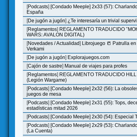
[
Podcasts
]
[Condado Meeple] 2x33 (57): Charlan
España
[
De jugón a jugón
]
¿Te interesaría un trivial super
[
Reglamentos
]
REGLAMENTO TRADUCIDO "MOH
WARS: AVALON DIGITAL)
[
Novedades / Actualidad
]
Librojuego 📒 Patrulla en
Verkami
[
De jugón a jugón
]
Explorajuegos.com
[
Cajón de sastre
]
Manual de viajes para profes
[
Reglamentos
]
REGLAMENTO TRADUCIDO HILL
(Legión Wargame)
[
Podcasts
]
[Condado Meeple] 2x32 (56): La obsole
juegos de mesa
[
Podcasts
]
[Condado Meeple] 2x31 (55): Tops, dec
estadísticas mitad 2026
[
Podcasts
]
[Condado Meeple] 2x30 (54): Especial
[
Podcasts
]
[Condado Meeple] 2x29 (53): Charlando
(La Cuenta)