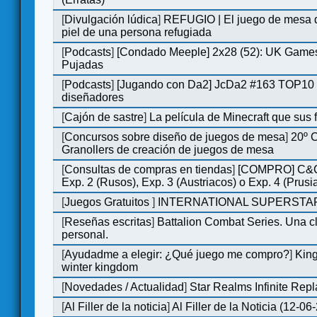
[
Divulgación lúdica
]
REFUGIO | El juego de mesa q
piel de una persona refugiada
[
Podcasts
]
[Condado Meeple] 2x28 (52): UK Games
Pujadas
[
Podcasts
]
[Jugando con Da2] JcDa2 #163 TOP10 
diseñadores
[
Cajón de sastre
]
La película de Minecraft que sus 
[
Concursos sobre diseño de juegos de mesa
]
20º 
Granollers de creación de juegos de mesa
[
Consultas de compras en tiendas
]
[COMPRO] C&C
Exp. 2 (Rusos), Exp. 3 (Austriacos) o Exp. 4 (Prusi
[
Juegos Gratuitos
]
INTERNATIONAL SUPERSTAR
[
Reseñas escritas
]
Battalion Combat Series. Una cl
personal.
[
Ayudadme a elegir: ¿Qué juego me compro?
]
King
winter kingdom
[
Novedades / Actualidad
]
Star Realms Infinite Repl
[
Al Filler de la noticia
]
Al Filler de la Noticia (12-06