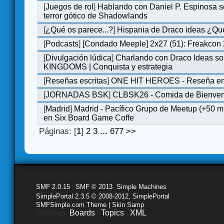
[
Juegos de rol
]
Hablando con Daniel P. Espinosa s
terror gótico de Shadowlands
[
¿Qué os parece...?
]
Hispania de Draco ideas ¿Qu
[
Podcasts
]
[Condado Meeple] 2x27 (51): Freakcon
[
Divulgación lúdica
]
Charlando con Draco Ideas s
KINGDOMS | Conquista y estrategia
[
Reseñas escritas
]
ONE HIT HEROES - Reseña en 
[
JORNADAS BSK
]
CLBSK26 - Comida de Bienve
[
Madrid
]
Madrid - Pacífico Grupo de Meetup (+50 
en Six Board Game Coffe
Páginas: [
1
]
2
3
...
677
>>
SMF 2.0.15
|
SMF © 2013
,
Simple Machines
SimplePortal 2.3.5 © 2008-2012, SimplePortal
SMFSimple.com Theme | Skin Samp
Sitemap:
Boards
|
Topics
|
XML