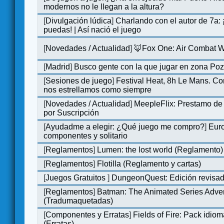
modernos no le llegan a la altura?
[
Divulgación lúdica
]
Charlando con el autor de 7a:
puedas! | Así nació el juego
[
Novedades / Actualidad
]
🦊Fox One: Air Combat 
[
Madrid
]
Busco gente con la que jugar en zona Po
[
Sesiones de juego
]
Festival Heat, 8h Le Mans. C
nos estrellamos como siempre
[
Novedades / Actualidad
]
MeepleFlix: Prestamo de
por Suscripción
[
Ayudadme a elegir: ¿Qué juego me compro?
]
Eur
componentes y solitario
[
Reglamentos
]
Lumen: the lost world (Reglamento)
[
Reglamentos
]
Flotilla (Reglamento y cartas)
[
Juegos Gratuitos
]
DungeonQuest: Edición revisad
[
Reglamentos
]
Batman: The Animated Series Adve
(Tradumaquetadas)
[
Componentes y Erratas
]
Fields of Fire: Pack id
(Erratas)