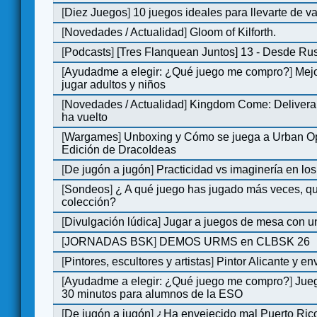
[
Diez Juegos
]
10 juegos ideales para llevarte de 
[
Novedades / Actualidad
]
Gloom of Kilforth.
[
Podcasts
]
[Tres Flanquean Juntos] 13 - Desde Ru
[
Ayudadme a elegir: ¿Qué juego me compro?
]
Mejo
jugar adultos y niños
[
Novedades / Actualidad
]
Kingdom Come: Deliveran
ha vuelto
[
Wargames
]
Unboxing y Cómo se juega a Urban Op
Edición de DracoIdeas
[
De jugón a jugón
]
Practicidad vs imaginería en lo
[
Sondeos
]
¿ A qué juego has jugado más veces, qu
colección?
[
Divulgación lúdica
]
Jugar a juegos de mesa con u
[
JORNADAS BSK
]
DEMOS URMS en CLBSK 26
[
Pintores, escultores y artistas
]
Pintor Alicante y en
[
Ayudadme a elegir: ¿Qué juego me compro?
]
Jue
30 minutos para alumnos de la ESO
[
De jugón a jugón
]
¿Ha envejecido mal Puerto Rico