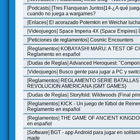
[
Podcasts
]
[Tres Flanquean Juntos]14-¿A qué jue
cuando no juega a wargames?
[
Enlaces
]
El acorazado Potemkin en Weichar lucha
[
Videojuegos
]
Space Imperia 4X (Space Empires) D
[
Peticiones de reglamentos
]
Cosmic Encounters
[
Reglamentos
]
KOBAYASHI MARU: A TEST OF 
Reglamento en español
[
Dudas de Reglas
]
Advanced Heroquest: "Compone
[
Videojuegos
]
Busco gente para jugar a PC y switc
[
Reglamentos
]
REGLAMENTO SERIE BATALLAS 
REVOLUCION AMERICANA (GMT GAMES)
[
Dudas de Reglas
]
Storyfold: Wildwoods (Final prim
[
Reglamentos
]
KICK - Un juego de fútbol de Reiner
Reglamento en español
[
Reglamentos
]
THE GAME OF ANCIENT KINGDOM
en español
[
Software
]
BGT - app Android para jugar en solitari
made