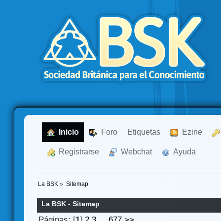
  Inicio
  Foro
Etiquetas
  Ezine
  Registrarse
  Webchat
  Ayuda
La BSK
»
Sitemap
La BSK - Sitemap
Páginas: [
1
]
2
3
...
677
>>