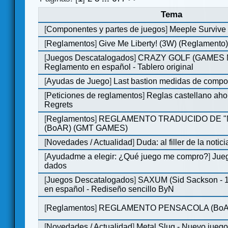
Tema
[
Componentes y partes de juegos
]
Meeple Survive 
[
Reglamentos
]
Give Me Liberty! (3W) (Reglamento
[
Juegos Descatalogados
]
CRAZY GOLF (GAMES Ma
Reglamento en español - Tablero original
[
Ayudas de Juego
]
Last bastion medidas de comp
[
Peticiones de reglamentos
]
Reglas castellano aho
Regrets
[
Reglamentos
]
REGLAMENTO TRADUCIDO DE 
(BoAR) (GMT GAMES)
[
Novedades / Actualidad
]
Duda: al filler de la notici
[
Ayudadme a elegir: ¿Qué juego me compro?
]
Jueg
dados
[
Juegos Descatalogados
]
SAXUM (Sid Sackson - 
en español - Rediseño sencillo ByN
[
Reglamentos
]
REGLAMENTO PENSACOLA (BoA
[
Novedades / Actualidad
]
Metal Slug - Nuevo jueg