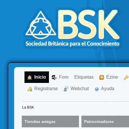
  Inicio
  Foro
Etiquetas
  Ezine
  Registrarse
  Webchat
  Ayuda
La BSK
Tiendas amigas
Patrocinadores