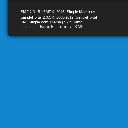
SMF 2.0.15
|
SMF © 2013
,
Simple Machines
SimplePortal 2.3.5 © 2008-2012, SimplePortal
SMFSimple.com Theme | Skin Samp
Sitemap:
Boards
|
Topics
|
XML