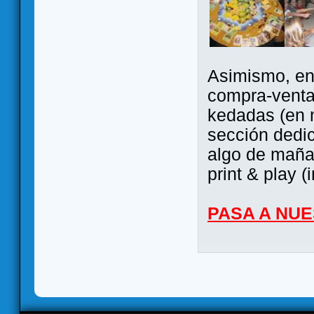
Asimismo, ent
compra-venta
kedadas (en 
sección dedi
algo de maña 
print & play (
PASA A NU