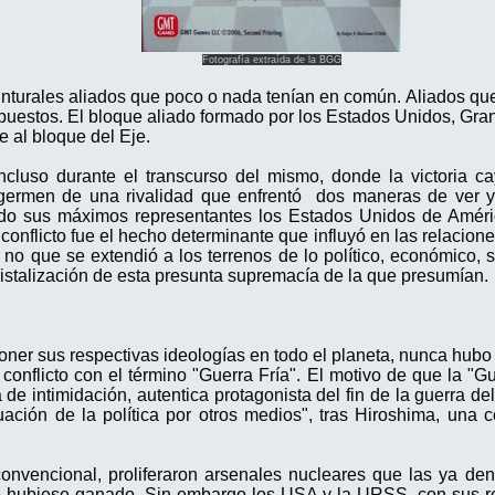
Fotografía extraída de la BGG
nturales aliados que poco o nada tenían en común.
Aliados qu
uestos. El bloque aliado formado por los Estados Unidos, Gran 
e al bloque del Eje.
 incluso durante el transcurso del mismo, donde la victoria c
l germen de una rivalidad que enfrentó dos maneras de ver y
 siendo sus máximos representantes los Estados Unidos de Amé
onflicto fue el hecho determinante que influyó en las relacione
 no que se extendió a los terrenos de lo político, económico, soc
a cristalización de esta presunta supremacía de la que presumían.
poner sus respectivas ideologías en todo el planeta, nunca hubo
conflicto con el término "Guerra Fría". El motivo de que la "Gue
e intimidación, autentica protagonista del fin de la guerra de
uación de la política por otros medios", tras Hiroshima, una c
convencional, proliferaron arsenales nucleares que las ya d
 hubiese ganado. Sin embargo los USA y la URSS, con sus respe