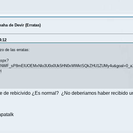
aha de Devir (Erratas)
4:12
zo de las erratas:
aspx?
NWF_sP8mElUOEMxNlo3U0o0Uk5HN0xWWktSQkZHU1ZUMy4u&goal=0_a16c
l
se de rebicivido ¿Es normal? ¿No deberiamos haber recibido un
patalk