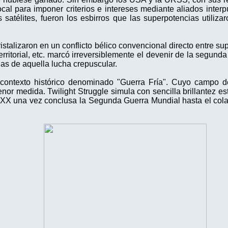
ocal para imponer criterios e intereses mediante aliados inte
satélites, fueron los esbirros que las superpotencias utiliza
istalizaron en un conflicto bélico convencional directo entre s
territorial, etc. marcó irreversiblemente el devenir de la segund
las de aquella lucha crepuscular.
ontexto histórico denominado "Guerra Fría". Cuyo campo de 
nor medida. Twilight Struggle simula con sencilla brillantez est
o XX una vez conclusa la Segunda Guerra Mundial hasta el col