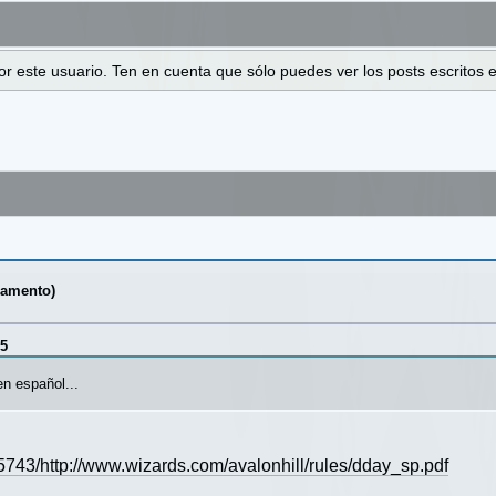
 por este usuario. Ten en cuenta que sólo puedes ver los posts escrito
lamento)
25
n español...
743/http://www.wizards.com/avalonhill/rules/dday_sp.pdf