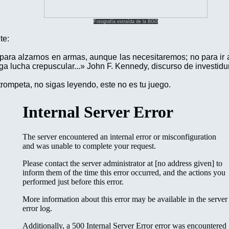
Fotografía extraída de la BGG
nte:
ara alzarnos en armas, aunque las necesitaremos; no para ir a
ga lucha crepuscular...» John F. Kennedy, discurso de investid
 trompeta, no sigas leyendo, este no es tu juego.