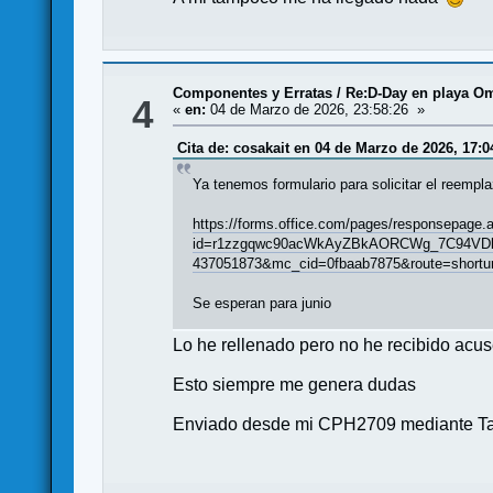
Componentes y Erratas
/
Re:D-Day en playa Om
4
«
en:
04 de Marzo de 2026, 23:58:26 »
Cita de: cosakait en 04 de Marzo de 2026, 17:0
Ya tenemos formulario para solicitar el reempla
https://forms.office.com/pages/responsepage.
id=r1zzgqwc90acWkAyZBkAORCWg_7C94VDl
437051873&mc_cid=0fbaab7875&route=shortur
Se esperan para junio
Lo he rellenado pero no he recibido acu
Esto siempre me genera dudas
Enviado desde mi CPH2709 mediante Ta