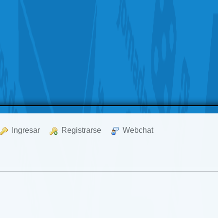
  Ingresar
  Registrarse
  Webchat