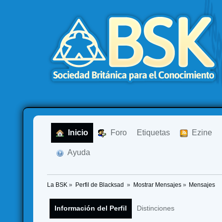
  Inicio
  Foro
Etiquetas
  Ezine
  Ayuda
La BSK
»
Perfil de Blacksad 
»
Mostrar Mensajes
»
Mensajes
Información del Perfil
Distinciones