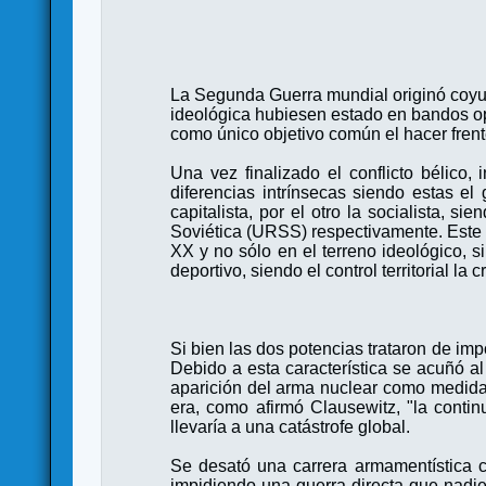
La Segunda Guerra mundial originó coyu
ideológica hubiesen estado en bandos op
como único objetivo común el hacer frent
Una vez finalizado el conflicto bélico,
diferencias intrínsecas siendo estas e
capitalista, por el otro la socialista,
Soviética (URSS) respectivamente. Este c
XX y no sólo en el terreno ideológico, si
deportivo, siendo el control territorial l
Si bien las dos potencias trataron de im
Debido a esta característica se acuñó al 
aparición del arma nuclear como medida d
era, como afirmó Clausewitz, "la contin
llevaría a una catástrofe global.
Se desató una carrera armamentística 
impidiendo una guerra directa que nadie