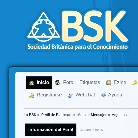
  Inicio
  Foro
Etiquetas
  Ezine
  Registrarse
  Webchat
  Ayuda
La BSK
»
Perfil de Blacksad 
»
Mostrar Mensajes
»
Adjuntos
Información del Perfil
Distinciones