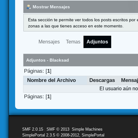
Mostrar Mensajes
Esta sección te permite ver todos los posts escritos por
zonas a las que tienes acceso en este momento.
Mensajes
Temas
Adjuntos
Adjuntos - Blacksad
Páginas: [
1
]
Nombre del Archivo
Descargas
Mensa
El usuario aún no
Páginas: [
1
]
SMF 2.0.15
|
SMF © 2013
,
Simple Machines
SimplePortal 2.3.5 © 2008-2012, SimplePortal