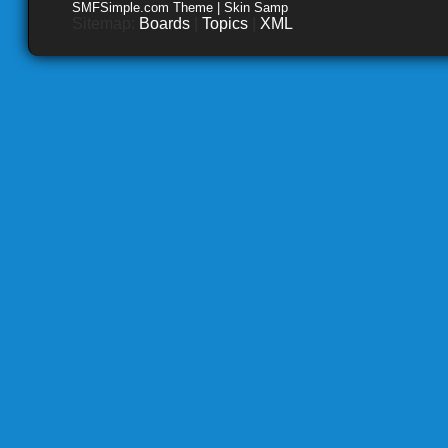
SMFSimple.com Theme | Skin Samp
Sitemap:
Boards
|
Topics
|
XML