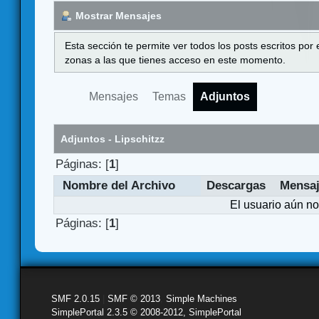
Mostrar Mensajes
Esta sección te permite ver todos los posts escritos por
zonas a las que tienes acceso en este momento.
Mensajes
Temas
Adjuntos
Adjuntos - Lipschitzz
Páginas: [
1
]
Nombre del Archivo
Descargas
Mensa
El usuario aún no
Páginas: [
1
]
SMF 2.0.15
|
SMF © 2013
,
Simple Machines
SimplePortal 2.3.5 © 2008-2012, SimplePortal