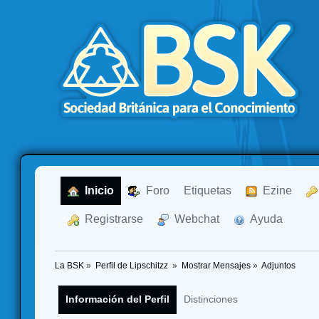
  Inicio
  Foro
Etiquetas
  Ezine
  Registrarse
  Webchat
  Ayuda
La BSK
»
Perfil de Lipschitzz 
»
Mostrar Mensajes
»
Adjuntos
Información del Perfil
Distinciones