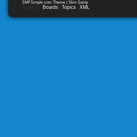
SMFSimple.com Theme | Skin Samp
Sitemap:
Boards
|
Topics
|
XML