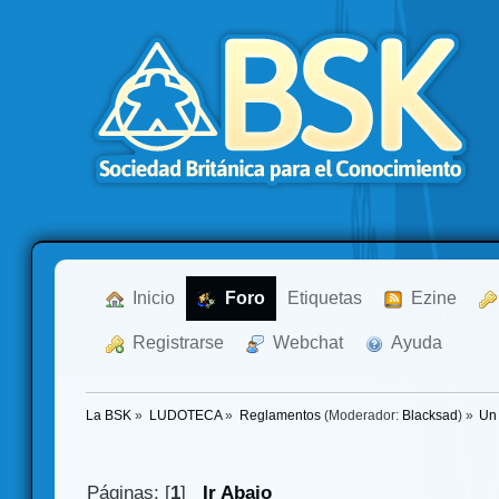
  Inicio
  Foro
Etiquetas
  Ezine
  Registrarse
  Webchat
  Ayuda
La BSK
»
LUDOTECA
»
Reglamentos
(Moderador:
Blacksad
) »
Un 
Páginas: [
1
]
Ir Abajo