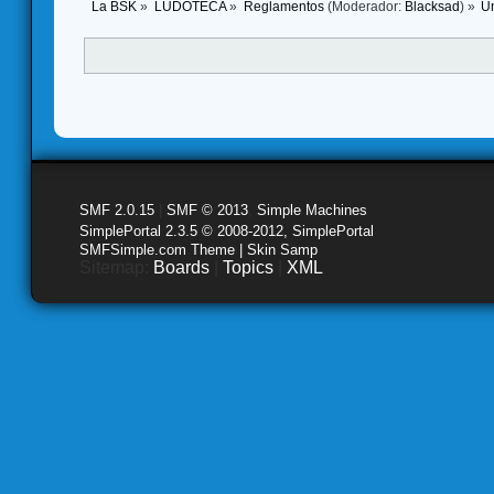
La BSK
»
LUDOTECA
»
Reglamentos
(Moderador:
Blacksad
) »
Un
SMF 2.0.15
|
SMF © 2013
,
Simple Machines
SimplePortal 2.3.5 © 2008-2012, SimplePortal
SMFSimple.com Theme | Skin Samp
Sitemap:
Boards
|
Topics
|
XML