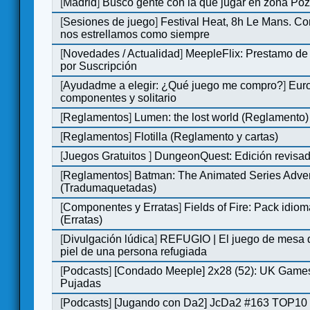
[
Madrid
]
Busco gente con la que jugar en zona Po
[
Sesiones de juego
]
Festival Heat, 8h Le Mans. C
nos estrellamos como siempre
[
Novedades / Actualidad
]
MeepleFlix: Prestamo de
por Suscripción
[
Ayudadme a elegir: ¿Qué juego me compro?
]
Eur
componentes y solitario
[
Reglamentos
]
Lumen: the lost world (Reglamento)
[
Reglamentos
]
Flotilla (Reglamento y cartas)
[
Juegos Gratuitos
]
DungeonQuest: Edición revisad
[
Reglamentos
]
Batman: The Animated Series Adve
(Tradumaquetadas)
[
Componentes y Erratas
]
Fields of Fire: Pack id
(Erratas)
[
Divulgación lúdica
]
REFUGIO | El juego de mesa q
piel de una persona refugiada
[
Podcasts
]
[Condado Meeple] 2x28 (52): UK Games
Pujadas
[
Podcasts
]
[Jugando con Da2] JcDa2 #163 TOP10 