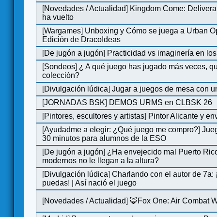
[
Novedades / Actualidad
]
Kingdom Come: Deliveran
ha vuelto
[
Wargames
]
Unboxing y Cómo se juega a Urban Op
Edición de DracoIdeas
[
De jugón a jugón
]
Practicidad vs imaginería en lo
[
Sondeos
]
¿ A qué juego has jugado más veces, qu
colección?
[
Divulgación lúdica
]
Jugar a juegos de mesa con u
[
JORNADAS BSK
]
DEMOS URMS en CLBSK 26
[
Pintores, escultores y artistas
]
Pintor Alicante y en
[
Ayudadme a elegir: ¿Qué juego me compro?
]
Jue
30 minutos para alumnos de la ESO
[
De jugón a jugón
]
¿Ha envejecido mal Puerto Rico
modernos no le llegan a la altura?
[
Divulgación lúdica
]
Charlando con el autor de 7a:
puedas! | Así nació el juego
[
Novedades / Actualidad
]
🦊Fox One: Air Combat 