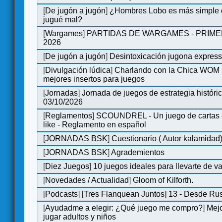
[
De jugón a jugón
]
¿Hombres Lobo es más simple q
jugué mal?
[
Wargames
]
PARTIDAS DE WARGAMES - PRIM
2026
[
De jugón a jugón
]
Desintoxicación jugona expres
[
Divulgación lúdica
]
Charlando con la Chica WOM | 
mejores insertos para juegos
[
Jornadas
]
Jornada de juegos de estrategia históri
03/10/2026
[
Reglamentos
]
SCOUNDREL - Un juego de cartas en
like - Reglamento en español
[
JORNADAS BSK
]
Cuestionario ( Autor kalamidad
[
JORNADAS BSK
]
Agrademientos
[
Diez Juegos
]
10 juegos ideales para llevarte de 
[
Novedades / Actualidad
]
Gloom of Kilforth.
[
Podcasts
]
[Tres Flanquean Juntos] 13 - Desde Ru
[
Ayudadme a elegir: ¿Qué juego me compro?
]
Mejo
jugar adultos y niños