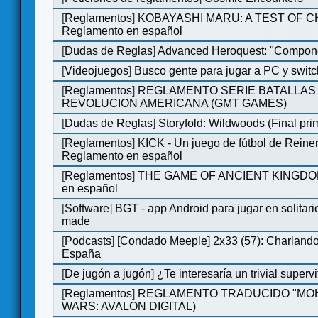
[
Reglamentos
]
KOBAYASHI MARU: A TEST OF 
Reglamento en español
[
Dudas de Reglas
]
Advanced Heroquest: "Compone
[
Videojuegos
]
Busco gente para jugar a PC y switc
[
Reglamentos
]
REGLAMENTO SERIE BATALLAS 
REVOLUCION AMERICANA (GMT GAMES)
[
Dudas de Reglas
]
Storyfold: Wildwoods (Final prim
[
Reglamentos
]
KICK - Un juego de fútbol de Reiner
Reglamento en español
[
Reglamentos
]
THE GAME OF ANCIENT KINGDOM
en español
[
Software
]
BGT - app Android para jugar en solitari
made
[
Podcasts
]
[Condado Meeple] 2x33 (57): Charlan
España
[
De jugón a jugón
]
¿Te interesaría un trivial super
[
Reglamentos
]
REGLAMENTO TRADUCIDO "MOH
WARS: AVALON DIGITAL)