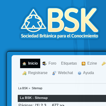
  Inicio
  Foro
Etiquetas
  Ezine
  Registrarse
  Webchat
  Ayuda
La BSK
»
Sitemap
La BSK - Sitemap
Páginas: [
1
]
2
3
...
677
>>