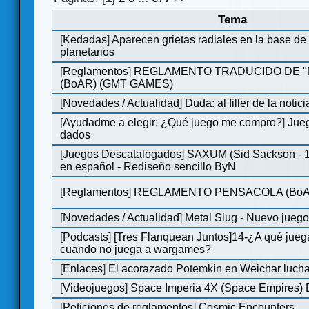
Tema
[
Kedadas
]
Aparecen grietas radiales en la base de
planetarios
[
Reglamentos
]
REGLAMENTO TRADUCIDO DE 
(BoAR) (GMT GAMES)
[
Novedades / Actualidad
]
Duda: al filler de la notici
[
Ayudadme a elegir: ¿Qué juego me compro?
]
Jueg
dados
[
Juegos Descatalogados
]
SAXUM (Sid Sackson - 
en español - Rediseño sencillo ByN
[
Reglamentos
]
REGLAMENTO PENSACOLA (BoA
[
Novedades / Actualidad
]
Metal Slug - Nuevo jueg
[
Podcasts
]
[Tres Flanquean Juntos]14-¿A qué jue
cuando no juega a wargames?
[
Enlaces
]
El acorazado Potemkin en Weichar lucha
[
Videojuegos
]
Space Imperia 4X (Space Empires) D
[
Peticiones de reglamentos
]
Cosmic Encounters