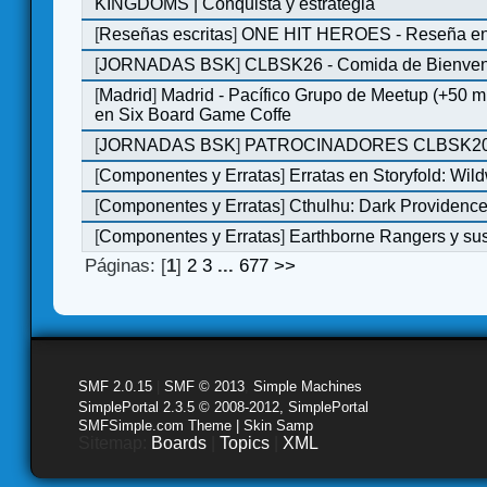
KINGDOMS | Conquista y estrategia
[
Reseñas escritas
]
ONE HIT HEROES - Reseña en 
[
JORNADAS BSK
]
CLBSK26 - Comida de Bienve
[
Madrid
]
Madrid - Pacífico Grupo de Meetup (+50 
en Six Board Game Coffe
[
JORNADAS BSK
]
PATROCINADORES CLBSK2
[
Componentes y Erratas
]
Erratas en Storyfold: Wi
[
Componentes y Erratas
]
Cthulhu: Dark Providence 
[
Componentes y Erratas
]
Earthborne Rangers y sus
Páginas: [
1
]
2
3
...
677
>>
SMF 2.0.15
|
SMF © 2013
,
Simple Machines
SimplePortal 2.3.5 © 2008-2012, SimplePortal
SMFSimple.com Theme | Skin Samp
Sitemap:
Boards
|
Topics
|
XML