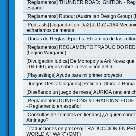
[
Reglamentos
]
THUNDER ROAD: IGNITION - Regl
español
[
Reglamentos
]
Rubout (Australian Design Group) 
[
Podcasts
]
[Jugando con Da2] JcDa2 #164 Mecáni
echaríamos de menos
[
Dudas de Reglas
]
Epochs: El camino de las cultu
[
Reglamentos
]
REGLAMENTO TRADUCIDO RED
(Legion Wargame)
[
Divulgación lúdica
]
De Monopoly a Ark Nova: qué
104.640 juegos sobre la evolución del di
[
Playtestings
]
Ayuda para mi primer proyecto
[
Juegos Descatalogados
]
[Peticion] Gloria a Roma
[
Diseñando un juego de mesa
]
AURIGA (ancient cha
[
Reglamentos
]
DUNGEONS & DRAGONS: EDGE 
- Reglamento en español
[
Consultas de compras en tiendas
]
¿Alguien conoce
Aintnago?
[
Traducciones en proceso
]
TRADUCCIÓN EN PRO
WORLD AT WAR" (GMT)