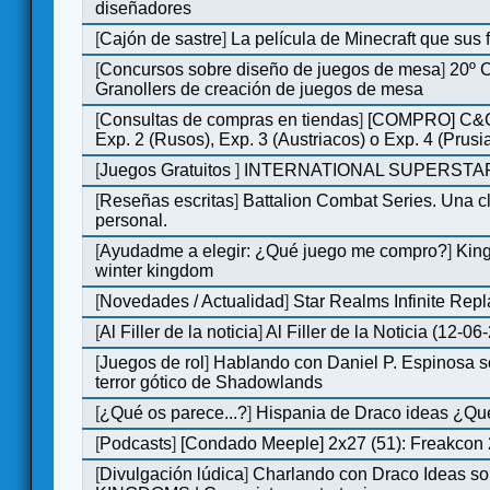
diseñadores
[
Cajón de sastre
]
La película de Minecraft que sus 
[
Concursos sobre diseño de juegos de mesa
]
20º 
Granollers de creación de juegos de mesa
[
Consultas de compras en tiendas
]
[COMPRO] C&C
Exp. 2 (Rusos), Exp. 3 (Austriacos) o Exp. 4 (Prusi
[
Juegos Gratuitos
]
INTERNATIONAL SUPERSTAR
[
Reseñas escritas
]
Battalion Combat Series. Una cl
personal.
[
Ayudadme a elegir: ¿Qué juego me compro?
]
King
winter kingdom
[
Novedades / Actualidad
]
Star Realms Infinite Repl
[
Al Filler de la noticia
]
Al Filler de la Noticia (12-06
[
Juegos de rol
]
Hablando con Daniel P. Espinosa s
terror gótico de Shadowlands
[
¿Qué os parece...?
]
Hispania de Draco ideas ¿Qu
[
Podcasts
]
[Condado Meeple] 2x27 (51): Freakcon
[
Divulgación lúdica
]
Charlando con Draco Ideas s