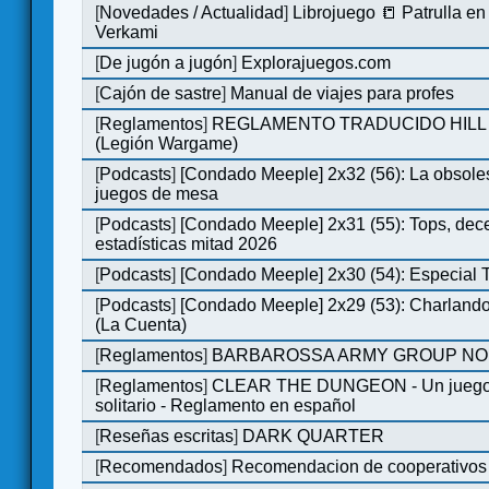
[
Novedades / Actualidad
]
Librojuego 📒 Patrulla en
Verkami
[
De jugón a jugón
]
Explorajuegos.com
[
Cajón de sastre
]
Manual de viajes para profes
[
Reglamentos
]
REGLAMENTO TRADUCIDO HILL
(Legión Wargame)
[
Podcasts
]
[Condado Meeple] 2x32 (56): La obsole
juegos de mesa
[
Podcasts
]
[Condado Meeple] 2x31 (55): Tops, dec
estadísticas mitad 2026
[
Podcasts
]
[Condado Meeple] 2x30 (54): Especial
[
Podcasts
]
[Condado Meeple] 2x29 (53): Charlando
(La Cuenta)
[
Reglamentos
]
BARBAROSSA ARMY GROUP NO
[
Reglamentos
]
CLEAR THE DUNGEON - Un juego 
solitario - Reglamento en español
[
Reseñas escritas
]
DARK QUARTER
[
Recomendados
]
Recomendacion de cooperativos 