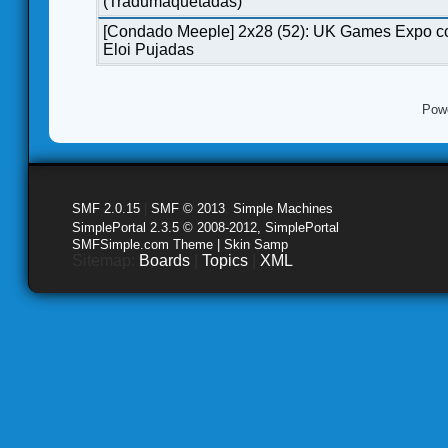
(Tradumaquetadas)
[Condado Meeple] 2x28 (52): UK Games Expo c
Eloi Pujadas
Pow
SMF 2.0.15
|
SMF © 2013
,
Simple Machines
SimplePortal 2.3.5 © 2008-2012, SimplePortal
SMFSimple.com Theme | Skin Samp
Sitemap:
Boards
|
Topics
|
XML