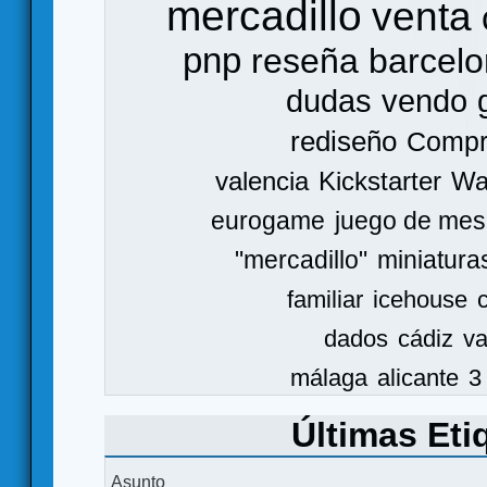
mercadillo
venta
pnp
reseña
barcel
dudas
vendo
rediseño
Comp
valencia
Kickstarter
Wa
eurogame
juego de mes
"mercadillo"
miniatura
familiar
icehouse
dados
cádiz
va
málaga
alicante
3
Últimas Eti
Asunto