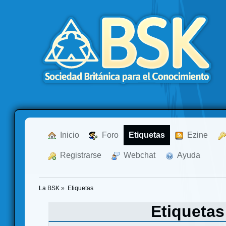
  Inicio
  Foro
Etiquetas
  Ezine
  Registrarse
  Webchat
  Ayuda
La BSK
»
Etiquetas
Etiqueta