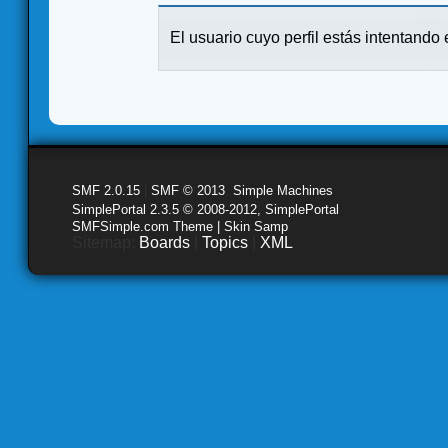
El usuario cuyo perfil estás intentando e
SMF 2.0.15
|
SMF © 2013
,
Simple Machines
SimplePortal 2.3.5 © 2008-2012, SimplePortal
SMFSimple.com Theme | Skin Samp
Sitemap:
Boards
|
Topics
|
XML