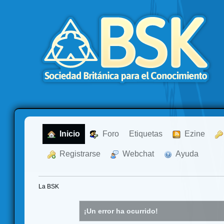
  Inicio
  Foro
Etiquetas
  Ezine
  Registrarse
  Webchat
  Ayuda
La BSK
¡Un error ha ocurrido!