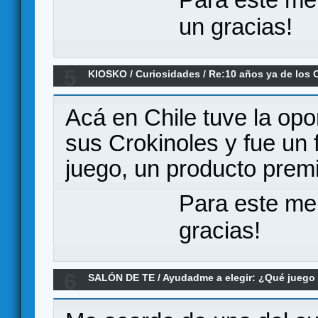
un gracias!
5
KIOSKO
/
Curiosidades
/
Re:10 años ya de los 
Acá en Chile tuve la opo
sus Crokinoles y fue un 
juego, un producto prem
Para este me
gracias!
6
SALÓN DE TE
/
Ayudadme a elegir: ¿Qué jueg
40 minutos máximo?