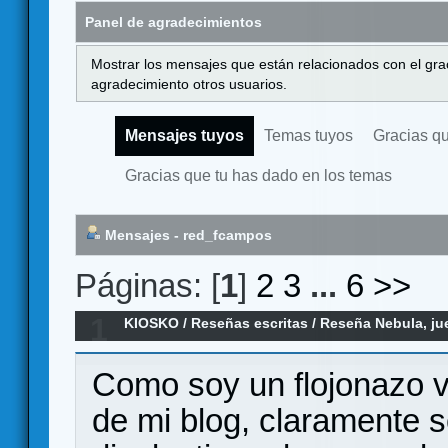
Panel de agradecimientos
Mostrar los mensajes que están relacionados con el gra
agradecimiento otros usuarios.
Mensajes tuyos
Temas tuyos
Gracias q
Gracias que tu has dado en los temas
Mensajes - red_fcampos
Páginas: [
1
]
2
3
...
6
>>
1
KIOSKO
/
Reseñas escritas
/
Reseña Nebula, ju
Como soy un flojonazo v
de mi blog, claramente s