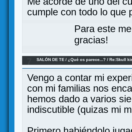
Me acorde de uno del cu
cumple con todo lo que 
Para este me
gracias!
7
SALÓN DE TE
/
¿Qué os parece...?
/
Re:Skull ki
Vengo a contar mi exper
con mi familias nos enca
hemos dado a varios sien
indiscutible (quizas mi m
Primero habiéndolo jugad