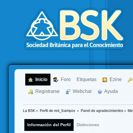
  Inicio
  Foro
Etiquetas
  Ezine
  Registrarse
  Webchat
  Ayuda
La BSK
»
Perfil de red_fcampos 
»
Panel de agradecimientos
»
Me
Información del Perfil
Distinciones