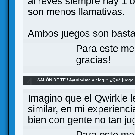
al reves siempre hay 1 o
son menos llamativas.
Ambos juegos son bastan
Para este me
gracias!
4
SALÓN DE TE
/
Ayudadme a elegir: ¿Qué jueg
del estilo al rummikub ?
Imagino que el Qwirkle 
similar, en mi experienci
bien con gente no tan j
Para este me