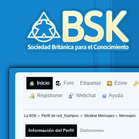
  Inicio
  Foro
Etiquetas
  Ezine
  Registrarse
  Webchat
  Ayuda
La BSK
»
Perfil de red_fcampos 
»
Mostrar Mensajes
»
Mensajes
Información del Perfil
Distinciones