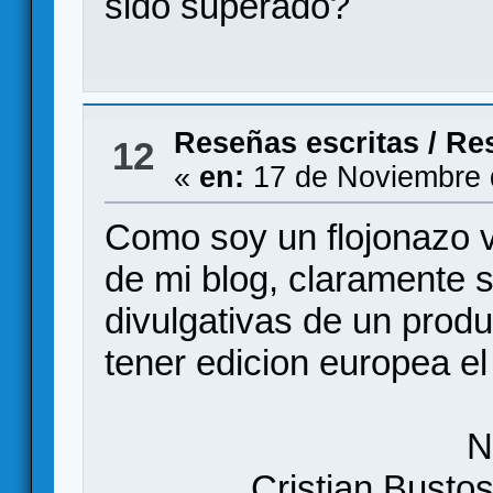
sido superado?
Reseñas escritas
/
Res
12
«
en:
17 de Noviembre 
Como soy un flojonazo v
de mi blog, claramente 
divulgativas de un prod
tener edicion europea e
N
Cristian Busto