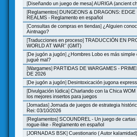
[
Diseñando un juego de mesa
]
AURIGA (ancient cha
[
Reglamentos
]
DUNGEONS & DRAGONS: EDGE 
REALMS - Reglamento en español
[
Consultas de compras en tiendas
]
¿Alguien conoce
Aintnago?
[
Traducciones en proceso
]
TRADUCCIÓN EN PRO
WORLD AT WAR" (GMT)
[
De jugón a jugón
]
¿Hombres Lobo es más simple q
jugué mal?
[
Wargames
]
PARTIDAS DE WARGAMES - PRIM
DE 2026
[
De jugón a jugón
]
Desintoxicación jugona expres
[
Divulgación lúdica
]
Charlando con la Chica WOM |
los mejores insertos para juegos
[
Jornadas
]
Jornada de juegos de estrategia históri
Rei: 03/10/2026
[
Reglamentos
]
SCOUNDREL - Un juego de cartas e
rogue-like - Reglamento en español
[
JORNADAS BSK
]
Cuestionario ( Autor kalamidad