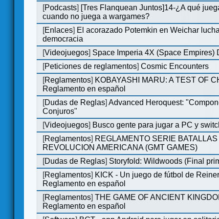
[
Podcasts
]
[Tres Flanquean Juntos]14-¿A qué jue
cuando no juega a wargames?
[
Enlaces
]
El acorazado Potemkin en Weichar lucha
democracia
[
Videojuegos
]
Space Imperia 4X (Space Empires) D
[
Peticiones de reglamentos
]
Cosmic Encounters
[
Reglamentos
]
KOBAYASHI MARU: A TEST OF 
Reglamento en español
[
Dudas de Reglas
]
Advanced Heroquest: "Compon
Conjuros"
[
Videojuegos
]
Busco gente para jugar a PC y switc
[
Reglamentos
]
REGLAMENTO SERIE BATALLAS 
REVOLUCION AMERICANA (GMT GAMES)
[
Dudas de Reglas
]
Storyfold: Wildwoods (Final prim
[
Reglamentos
]
KICK - Un juego de fútbol de Reiner
Reglamento en español
[
Reglamentos
]
THE GAME OF ANCIENT KINGDO
Reglamento en español