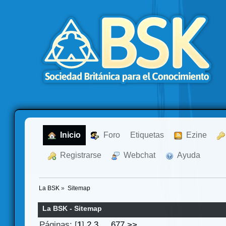
  Inicio
  Foro
Etiquetas
  Ezine
  Registrarse
  Webchat
  Ayuda
La BSK
»
Sitemap
La BSK - Sitemap
Páginas: [
1
]
2
3
...
677
>>