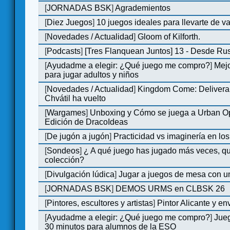
[
JORNADAS BSK
]
Agrademientos
[
Diez Juegos
]
10 juegos ideales para llevarte de 
[
Novedades / Actualidad
]
Gloom of Kilforth.
[
Podcasts
]
[Tres Flanquean Juntos] 13 - Desde Ru
[
Ayudadme a elegir: ¿Qué juego me compro?
]
Mejo
para jugar adultos y niños
[
Novedades / Actualidad
]
Kingdom Come: Delivera
Chvátil ha vuelto
[
Wargames
]
Unboxing y Cómo se juega a Urban Op
Edición de DracoIdeas
[
De jugón a jugón
]
Practicidad vs imaginería en lo
[
Sondeos
]
¿ A qué juego has jugado más veces, qu
colección?
[
Divulgación lúdica
]
Jugar a juegos de mesa con u
[
JORNADAS BSK
]
DEMOS URMS en CLBSK 26
[
Pintores, escultores y artistas
]
Pintor Alicante y en
[
Ayudadme a elegir: ¿Qué juego me compro?
]
Jue
30 minutos para alumnos de la ESO