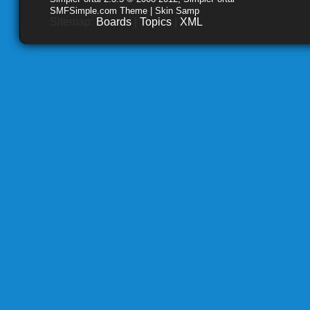
SMFSimple.com Theme | Skin Samp
Sitemap:
Boards
|
Topics
|
XML