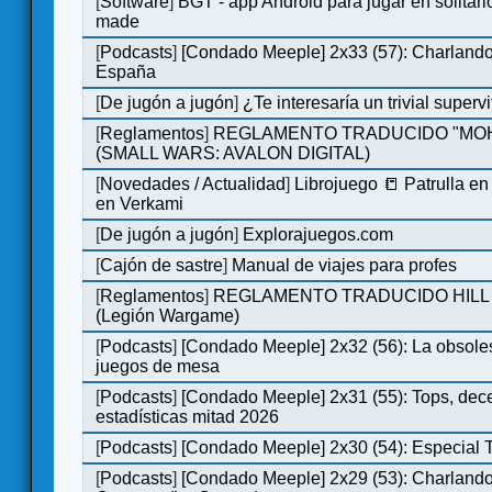
[
Software
]
BGT - app Android para jugar en solitari
made
[
Podcasts
]
[Condado Meeple] 2x33 (57): Charlan
España
[
De jugón a jugón
]
¿Te interesaría un trivial super
[
Reglamentos
]
REGLAMENTO TRADUCIDO "MO
(SMALL WARS: AVALON DIGITAL)
[
Novedades / Actualidad
]
Librojuego 📒 Patrulla en
en Verkami
[
De jugón a jugón
]
Explorajuegos.com
[
Cajón de sastre
]
Manual de viajes para profes
[
Reglamentos
]
REGLAMENTO TRADUCIDO HILL
(Legión Wargame)
[
Podcasts
]
[Condado Meeple] 2x32 (56): La obsole
juegos de mesa
[
Podcasts
]
[Condado Meeple] 2x31 (55): Tops, dec
estadísticas mitad 2026
[
Podcasts
]
[Condado Meeple] 2x30 (54): Especial
[
Podcasts
]
[Condado Meeple] 2x29 (53): Charlando