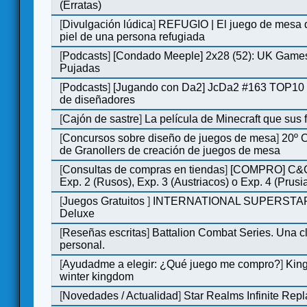
(Erratas)
[
Divulgación lúdica
]
REFUGIO | El juego de mesa q
piel de una persona refugiada
[
Podcasts
]
[Condado Meeple] 2x28 (52): UK Games
Pujadas
[
Podcasts
]
[Jugando con Da2] JcDa2 #163 TOP10 
de diseñadores
[
Cajón de sastre
]
La película de Minecraft que sus 
[
Concursos sobre diseño de juegos de mesa
]
20º 
de Granollers de creación de juegos de mesa
[
Consultas de compras en tiendas
]
[COMPRO] C&C
Exp. 2 (Rusos), Exp. 3 (Austriacos) o Exp. 4 (Prusi
[
Juegos Gratuitos
]
INTERNATIONAL SUPERSTA
Deluxe
[
Reseñas escritas
]
Battalion Combat Series. Una cl
personal.
[
Ayudadme a elegir: ¿Qué juego me compro?
]
King
winter kingdom
[
Novedades / Actualidad
]
Star Realms Infinite Repl