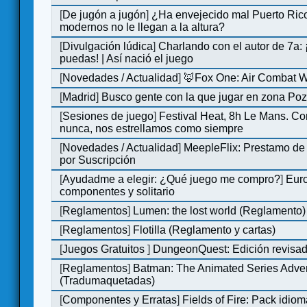
[
De jugón a jugón
]
¿Ha envejecido mal Puerto Rico
modernos no le llegan a la altura?
[
Divulgación lúdica
]
Charlando con el autor de 7a:
puedas! | Así nació el juego
[
Novedades / Actualidad
]
🦊Fox One: Air Combat 
[
Madrid
]
Busco gente con la que jugar en zona Po
[
Sesiones de juego
]
Festival Heat, 8h Le Mans. C
nunca, nos estrellamos como siempre
[
Novedades / Actualidad
]
MeepleFlix: Prestamo de
por Suscripción
[
Ayudadme a elegir: ¿Qué juego me compro?
]
Eur
componentes y solitario
[
Reglamentos
]
Lumen: the lost world (Reglamento)
[
Reglamentos
]
Flotilla (Reglamento y cartas)
[
Juegos Gratuitos
]
DungeonQuest: Edición revisad
[
Reglamentos
]
Batman: The Animated Series Adve
(Tradumaquetadas)
[
Componentes y Erratas
]
Fields of Fire: Pack id