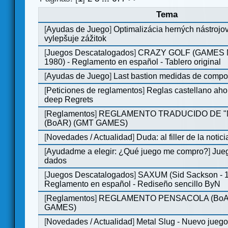
Tema
[
Ayudas de Juego
]
Optimalizácia herných nástrojo
vylepšuje zážitok
[
Juegos Descatalogados
]
CRAZY GOLF (GAMES M
1980) - Reglamento en español - Tablero original
[
Ayudas de Juego
]
Last bastion medidas de comp
[
Peticiones de reglamentos
]
Reglas castellano aho
deep Regrets
[
Reglamentos
]
REGLAMENTO TRADUCIDO DE 
(BoAR) (GMT GAMES)
[
Novedades / Actualidad
]
Duda: al filler de la notici
[
Ayudadme a elegir: ¿Qué juego me compro?
]
Jueg
dados
[
Juegos Descatalogados
]
SAXUM (Sid Sackson - 
Reglamento en español - Rediseño sencillo ByN
[
Reglamentos
]
REGLAMENTO PENSACOLA (BoA
GAMES)
[
Novedades / Actualidad
]
Metal Slug - Nuevo jueg