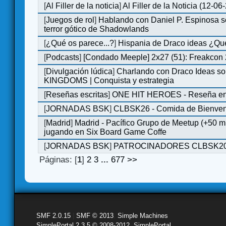
[
Al Filler de la noticia
]
Al Filler de la Noticia (12-06
[
Juegos de rol
]
Hablando con Daniel P. Espinosa s
terror gótico de Shadowlands
[
¿Qué os parece...?
]
Hispania de Draco ideas ¿Qu
[
Podcasts
]
[Condado Meeple] 2x27 (51): Freakcon
[
Divulgación lúdica
]
Charlando con Draco Ideas s
KINGDOMS | Conquista y estrategia
[
Reseñas escritas
]
ONE HIT HEROES - Reseña en 
[
JORNADAS BSK
]
CLBSK26 - Comida de Bienve
[
Madrid
]
Madrid - Pacífico Grupo de Meetup (+50 
jugando en Six Board Game Coffe
[
JORNADAS BSK
]
PATROCINADORES CLBSK2
Páginas: [
1
]
2
3
...
677
>>
SMF 2.0.15
|
SMF © 2013
,
Simple Machines
SimplePortal 2.3.5 © 2008-2012, SimplePortal