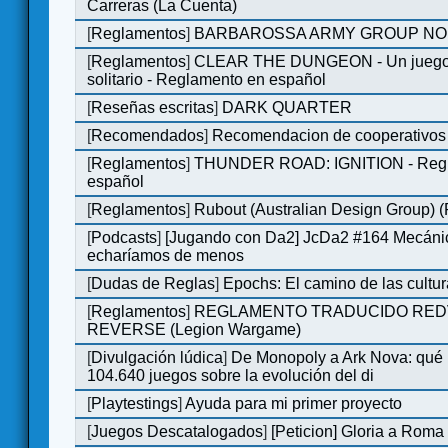
Carreras (La Cuenta)
[
Reglamentos
]
BARBAROSSA ARMY GROUP NO
[
Reglamentos
]
CLEAR THE DUNGEON - Un juego 
solitario - Reglamento en español
[
Reseñas escritas
]
DARK QUARTER
[
Recomendados
]
Recomendacion de cooperativos 
[
Reglamentos
]
THUNDER ROAD: IGNITION - Regl
español
[
Reglamentos
]
Rubout (Australian Design Group) 
[
Podcasts
]
[Jugando con Da2] JcDa2 #164 Mecáni
echaríamos de menos
[
Dudas de Reglas
]
Epochs: El camino de las cultu
[
Reglamentos
]
REGLAMENTO TRADUCIDO RED
REVERSE (Legion Wargame)
[
Divulgación lúdica
]
De Monopoly a Ark Nova: qué
104.640 juegos sobre la evolución del di
[
Playtestings
]
Ayuda para mi primer proyecto
[
Juegos Descatalogados
]
[Peticion] Gloria a Roma