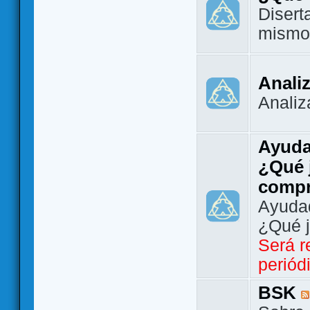
Disert
mismo
Analiz
Analiz
Ayuda
¿Qué 
comp
Ayudad
¿Qué 
Será r
periód
BSK