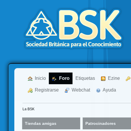
  Inicio
  Foro
Etiquetas
  Ezine
  Registrarse
  Webchat
  Ayuda
La BSK
Tiendas amigas
Patrocinadores