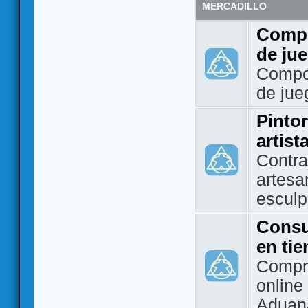
MERCADILLO
Compo
de ju
Compo
de jue
Pintor
artist
Contra
artesa
esculp
Consu
en ti
Compra
online 
Aduan