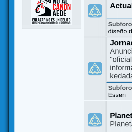
Actua
Subfor
diseño 
Jorna
Anunc
"ofici
inform
kedad
Subfor
Essen
Plane
Plane