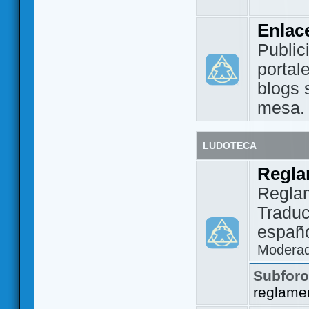
Enlac
Public
portal
blogs 
mesa.
LUDOTECA
Regla
Regla
Traduc
españo
Modera
Subfor
reglame