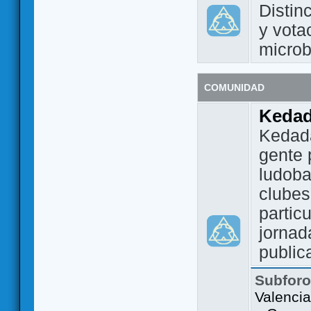
Distin
y vota
micro
COMUNIDAD
Keda
Kedada
gente 
ludoba
clubes
partic
jornad
public
Subfor
Valencia