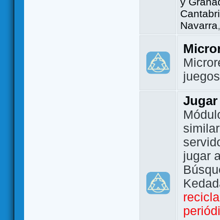
y Grana
Cantabri
Navarra
Micro
Micror
juego
Jugar
Módulo
simila
servid
jugar 
Búsque
Kedada
recicl
periód