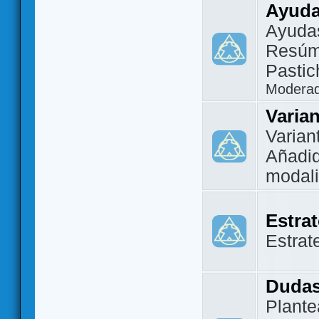
Ayuda
Ayuda
Resúm
Pastic
Modera
Varia
Varian
Añadi
modal
Estra
Estrat
Dudas
Plante