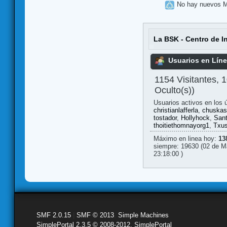
No hay nuevos 
La BSK - Centro de I
Usuarios en Lín
1154 Visitantes, 
Oculto(s))
Usuarios activos en los 
christianlafferla
,
chuskas
tostador
,
Hollyhock
,
Sant
thoitiethomnayorg1
,
Txu
Máximo en linea hoy:
13
siempre: 19630 (02 de M
23:18:00 )
SMF 2.0.15
|
SMF © 2013
,
Simple Machines
SimplePortal 2.3.5 © 2008-2012, SimplePortal