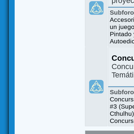
proyec
Subfor
Accesor
un jueg
Pintado
Autoedi
Conc
Concu
Temát
Subfor
Concurs
#3 (Sup
Cthulhu)
Concurs