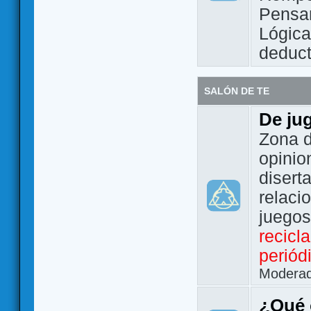
Pensam
Lógic
deduct
SALÓN DE TE
De ju
Zona d
opinio
disert
relaci
juego
recicl
periód
Modera
¿Qué 