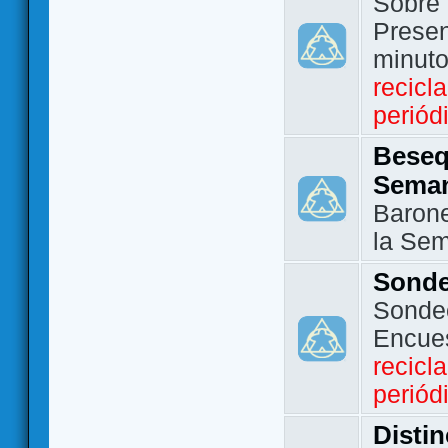
Sobre 
Presen
minut
recicl
periód
Beseq
Sema
Barone
la Se
Sond
Sondeo
Encue
recicl
periód
Disti