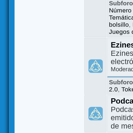
Subfor
Número 
Temátic
bolsillo
,
Juegos d
Ezine
Ezines
electr
Modera
Subfor
2.0
,
Tok
Podca
Podca
emitid
de me