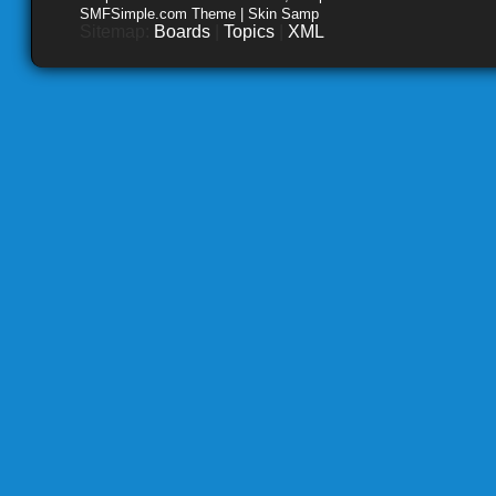
SMFSimple.com Theme | Skin Samp
Sitemap:
Boards
|
Topics
|
XML