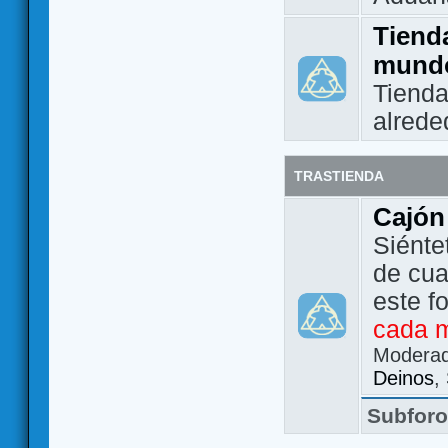
Tienda
mund
Tienda
alrede
TRASTIENDA
Cajón
Siénte
de cua
este f
cada 
Modera
Deinos
,
Subfor