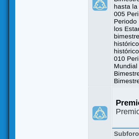
hasta la
005 Peri
Periodo 
los Est
bimestre
históric
históric
010 Peri
Mundial 
Bimestr
Bimestr
Premi
Premi
Subfor