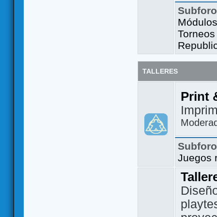
Subfor
Módulos 
Torneos
Republi
TALLERES
Print 
Imprim
Modera
Subfor
Juegos 
Taller
Diseño
playte