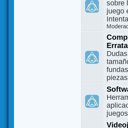
sobre 
juego 
Intent
Modera
Compo
Errat
Dudas
tamañ
fundas
piezas
Softw
Herram
aplica
juegos
Video