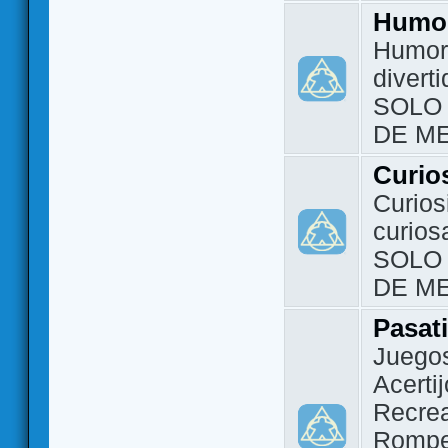
Humo
Humor 
divert
SOLO
DE M
Curio
Curios
curios
SOLO
DE M
Pasat
Juegos
Acerti
Recrea
Rompe