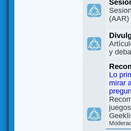
Sesio
Sesion
(AAR)
Divul
Artícu
y deba
Reco
Lo pri
mirar 
pregun
Recom
juegos
Geekli
Modera