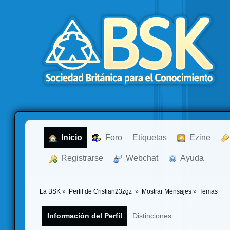
  Inicio
  Foro
Etiquetas
  Ezine
  Registrarse
  Webchat
  Ayuda
La BSK
»
Perfil de Cristian23zgz 
»
Mostrar Mensajes
»
Temas
Información del Perfil
Distinciones