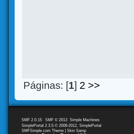
Páginas: [
1
]
2
>>
SMF 2.0.15
|
SMF © 2013
,
Simple Machines
SimplePortal 2.3.5 © 2008-2012, SimplePortal
SMFSimple.com Theme | Skin Samp