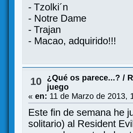
- Tzolki´n
- Notre Dame
- Trajan
- Macao, adquirido!!!
¿Qué os parece...?
/
R
10
juego
«
en:
11 de Marzo de 2013, 
Este fin de semana he ju
solitario) al Resident Ev