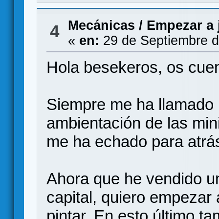
Mecánicas
/
Empezar a 
4
«
en:
29 de Septiembre d
Hola besekeros, os cue
Siempre me ha llamado la
ambientación de las mi
me ha echado para atrás 
Ahora que he vendido un
capital, quiero empezar
pintar. En esto último t