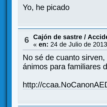
Yo, he picado
Cajón de sastre
/
Accide
6
«
en:
24 de Julio de 2013
No sé de cuanto sirven,
ánimos para familiares d
http://ccaa.NoCanonAE