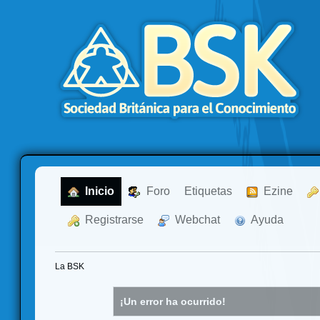
  Inicio
  Foro
Etiquetas
  Ezine
  Registrarse
  Webchat
  Ayuda
La BSK
¡Un error ha ocurrido!