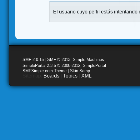
El usuario cuyo perfil estás intentando e
SMF 2.0.15
|
SMF © 2013
,
Simple Machines
SimplePortal 2.3.5 © 2008-2012, SimplePortal
SMFSimple.com Theme | Skin Samp
Sitemap:
Boards
|
Topics
|
XML