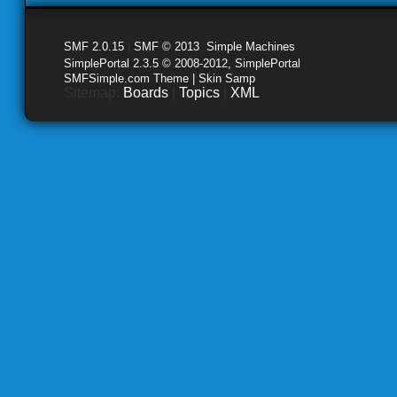
SMF 2.0.15
|
SMF © 2013
,
Simple Machines
SimplePortal 2.3.5 © 2008-2012, SimplePortal
SMFSimple.com Theme | Skin Samp
Sitemap:
Boards
|
Topics
|
XML