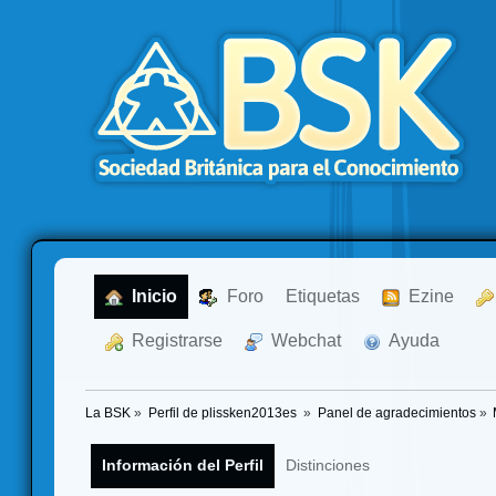
  Inicio
  Foro
Etiquetas
  Ezine
  Registrarse
  Webchat
  Ayuda
La BSK
»
Perfil de plissken2013es 
»
Panel de agradecimientos
»
Información del Perfil
Distinciones