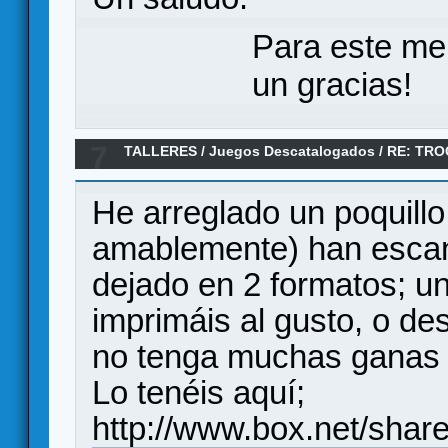
Para este me
un gracias!
7
TALLERES
/
Juegos Descatalogados
/
RE: TRO
FUEGO)
He arreglado un poquillo 
amablemente) han escane
dejado en 2 formatos; un
imprimáis al gusto, o de
no tenga muchas ganas d
Lo tenéis aquí;
http://www.box.net/sha