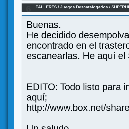
6
TALLERES
/
Juegos Descatalogados
/
SUPERH
Buenas.
He decidido desempolvar
encontrado en el traster
escanearlas. He aquí el
EDITO: Todo listo para 
aquí;
http://www.box.net/shar
Un saludo.