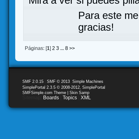
Mira a ver si puedes pill
Para este me
gracias!
Páginas: [
1
]
2
3
...
8
>>
SMF 2.0.15
|
SMF © 2013
,
Simple Machines
SimplePortal 2.3.5 © 2008-2012, SimplePortal
SMFSimple.com Theme | Skin Samp
Sitemap:
Boards
|
Topics
|
XML