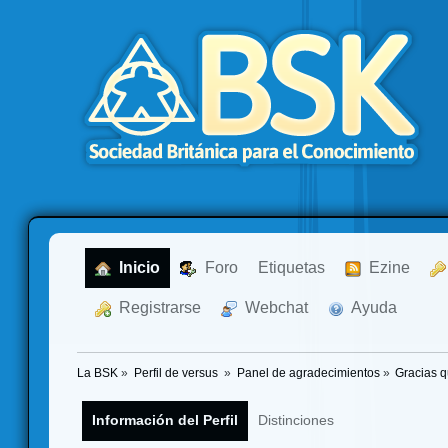
  Inicio
  Foro
Etiquetas
  Ezine
  Registrarse
  Webchat
  Ayuda
La BSK
»
Perfil de versus 
»
Panel de agradecimientos
»
Gracias q
Información del Perfil
Distinciones