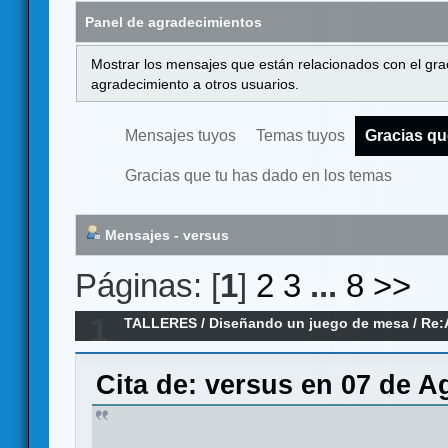
Panel de agradecimientos
Mostrar los mensajes que están relacionados con el gra
agradecimiento a otros usuarios.
Mensajes tuyos
Temas tuyos
Gracias qu
Gracias que tu has dado en los temas
Mensajes - versus
Páginas: [
1
]
2
3
...
8
>>
1
TALLERES
/
Diseñando un juego de mesa
/
Re:
Cita de: versus en 07 de A