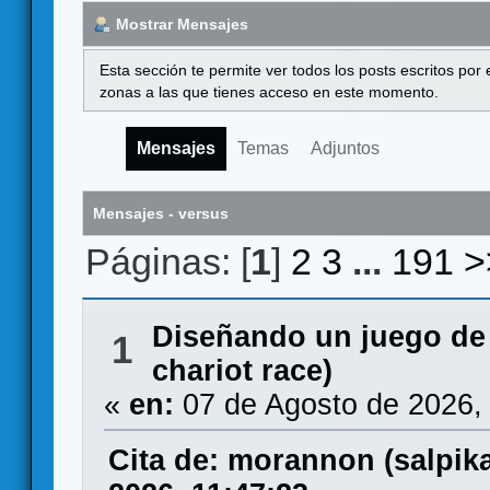
Mostrar Mensajes
Esta sección te permite ver todos los posts escritos por
zonas a las que tienes acceso en este momento.
Mensajes
Temas
Adjuntos
Mensajes - versus
Páginas: [
1
]
2
3
...
191
>
Diseñando un juego de
1
chariot race)
«
en:
07 de Agosto de 2026,
Cita de: morannon (salpi