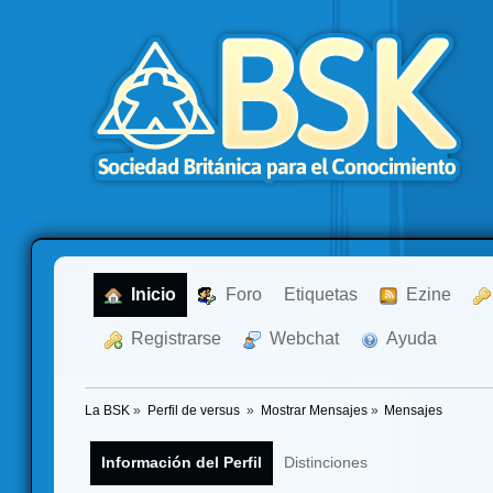
  Inicio
  Foro
Etiquetas
  Ezine
  Registrarse
  Webchat
  Ayuda
La BSK
»
Perfil de versus 
»
Mostrar Mensajes
»
Mensajes
Información del Perfil
Distinciones