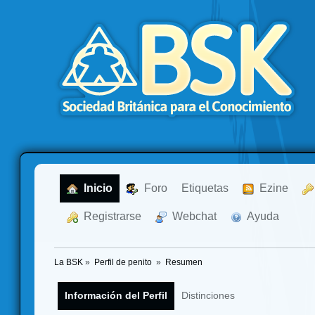
  Inicio
  Foro
Etiquetas
  Ezine
  Registrarse
  Webchat
  Ayuda
La BSK
»
Perfil de penito 
»
Resumen
Información del Perfil
Distinciones