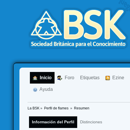
  Inicio
  Foro
Etiquetas
  Ezine
  Ayuda
La BSK
»
Perfil de flames 
»
Resumen
Información del Perfil
Distinciones