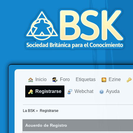
  Inicio
  Foro
Etiquetas
  Ezine
  Registrarse
  Webchat
  Ayuda
La BSK
»
Registrarse
Acuerdo de Registro