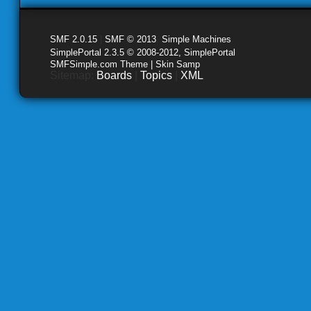
SMF 2.0.15
|
SMF © 2013
,
Simple Machines
SimplePortal 2.3.5 © 2008-2012, SimplePortal
SMFSimple.com Theme | Skin Samp
Sitemap:
Boards
|
Topics
|
XML