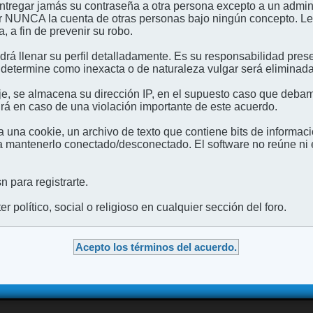
entregar jamás su contraseña a otra persona excepto a un admini
usar NUNCA la cuenta de otras personas bajo ningún concep
 a fin de prevenir su robo.
odrá llenar su perfil detalladamente. Es su responsabilidad pres
 determine como inexacta o de naturaleza vulgar será eliminada,
e, se almacena su dirección IP, en el supuesto caso que debamo
irá en caso de una violación importante de este acuerdo.
 una cookie, un archivo de texto que contiene bits de informac
mantenerlo conectado/desconectado. El software no reúne ni en
 para registrarte.
 político, social o religioso en cualquier sección del foro.