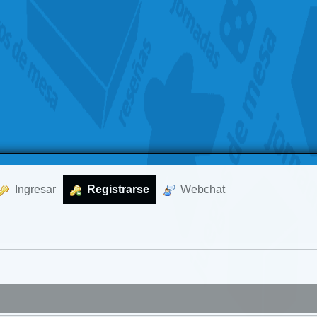
  Ingresar
  Registrarse
  Webchat