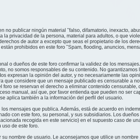
n no publicar ningún material "falso, difamatorio, inexacto, abus
a privacidad de la persona, material para adultos, o que viole
derechos de autor a excepto que seas el propietario de los der
én están prohibidos en este foro "Spam, flooding, anuncios, me
nal o dueños de este foro confirmar la validez de los mensajes
nto, no somos responsables de su contenido. No garantizamos la 
s expresan la opinión del autor, y no necesariamente las opini
era que considere que un mensaje publicado es censurable a noti
l foro se reservan el derecho a eliminar contenido censurable, 
oceso manual, así que, por favor entienda que pueden no ser c
se aplica también a la información del perfil del usuario.
 los mensajes que publica. Además, está de acuerdo en indemni
onado con este foro, su personal, y sus subsidiarios. Los dueños
relacionada recogida en este servicio) en el supuesto caso de u
 uso de este foro.
gir su nombre de usuario. Le aconsejamos que utilice un nombr