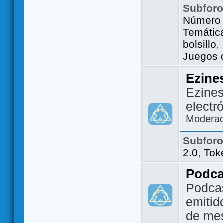
Subfor
Número 
Temátic
bolsillo
,
Juegos d
Ezine
Ezines
electr
Modera
Subfor
2.0
,
Tok
Podca
Podca
emitid
de me