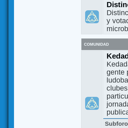
Disti
Distin
y vota
micro
COMUNIDAD
Keda
Kedada
gente 
ludoba
clubes
partic
jornad
public
Subfor