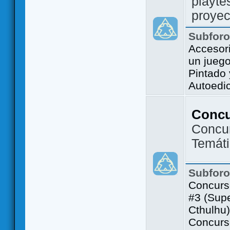
playte
proyec
Subfor
Accesor
un jueg
Pintado
Autoedi
Conc
Concu
Temát
Subfor
Concurs
#3 (Sup
Cthulhu)
Concurs