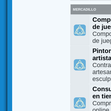
MERCADILLO
Compo
de ju
Compo
de jue
Pintor
artist
Contra
artesa
esculp
Consu
en ti
Compra
online 