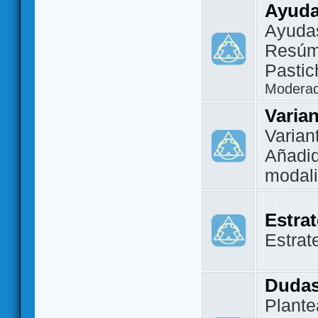
Ayuda
Ayuda
Resúm
Pastic
Modera
Varia
Varian
Añadi
modal
Estra
Estrat
Dudas
Plante