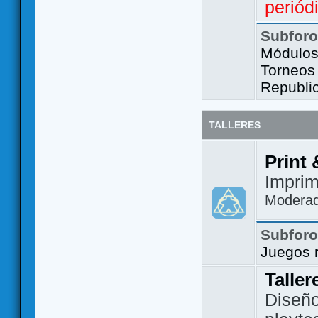
periód
Subfor
Módulos 
Torneos
Republi
TALLERES
Print 
Imprim
Modera
Subfor
Juegos 
Taller
Diseño