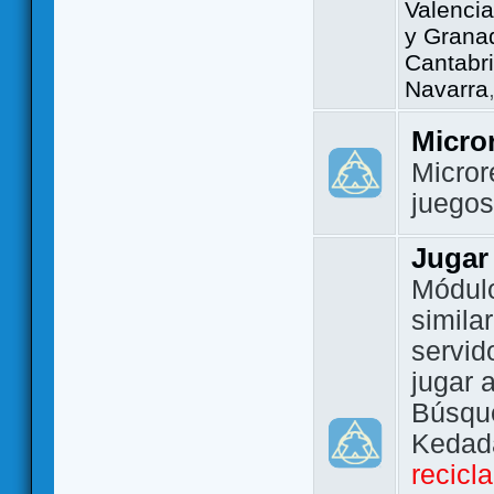
Valencia
y Grana
Cantabri
Navarra
Micro
Micror
juego
Jugar
Módulo
simila
servid
jugar 
Búsque
Kedada
recicl