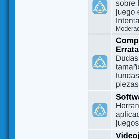
sobre 
juego 
Intent
Modera
Compo
Errat
Dudas
tamañ
fundas
piezas
Softw
Herram
aplica
juegos
Video