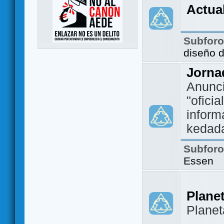
Actua
Subfor
diseño 
Jorna
Anunc
"ofici
inform
kedad
Subfor
Essen
Plane
Plane