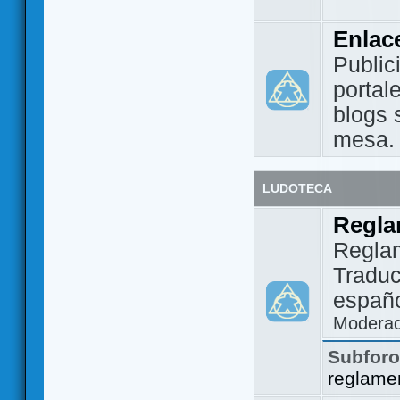
Enlac
Public
portal
blogs 
mesa.
LUDOTECA
Regla
Regla
Traduc
españo
Modera
Subfor
reglame