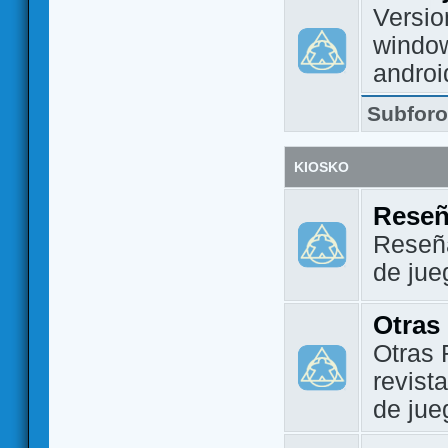
Versio
window
androi
Subfor
KIOSKO
Reseñ
Reseña
de jue
Otras
Otras 
revist
de jue