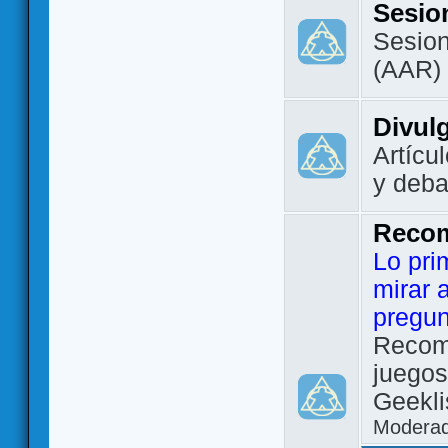
Sesio
Sesion
(AAR)
Divul
Artícu
y deba
Reco
Lo pri
mirar 
pregun
Recom
juegos
Geekli
Modera