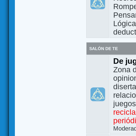
Rompe
Pensam
Lógic
deduct
SALÓN DE TE
De ju
Zona d
opinio
disert
relaci
juego
recicl
periód
Modera