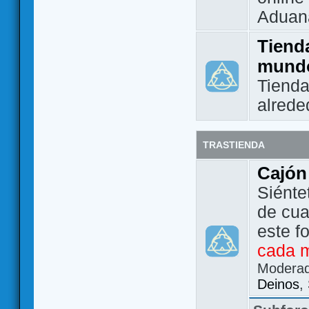
Aduan
Tienda
mund
Tienda
alrede
TRASTIENDA
Cajón
Siénte
de cua
este f
cada 
Modera
Deinos
,