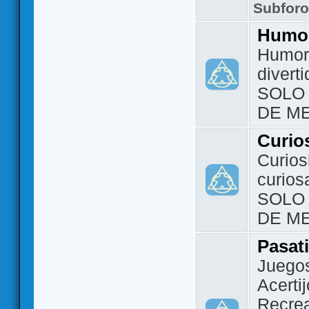
Subfor
Humo
Humor 
divert
SOLO
DE M
Curio
Curios
curios
SOLO
DE M
Pasat
Juegos
Acerti
Recrea