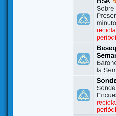
BSK
Sobre 
Presen
minut
recicl
periód
Beseq
Sema
Barone
la Se
Sond
Sondeo
Encue
recicl
periód