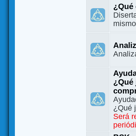
¿Qué 
Disert
mismo
Analiz
Analiz
Ayuda
¿Qué 
comp
Ayudad
¿Qué 
Será r
periód