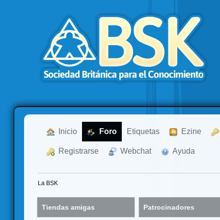
  Inicio
  Foro
Etiquetas
  Ezine
  Registrarse
  Webchat
  Ayuda
La BSK
Tiendas amigas
Patrocinadores