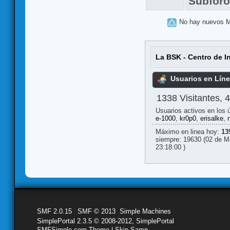
Subfor
No hay nuevos 
La BSK - Centro de I
Usuarios en Lín
1338 Visitantes, 
Usuarios activos en los 
e-1000
,
kr0p0
,
erisalke
,
Máximo en linea hoy:
13
siempre: 19630 (02 de M
23:18:00 )
SMF 2.0.15
|
SMF © 2013
,
Simple Machines
SimplePortal 2.3.5 © 2008-2012, SimplePortal
SMFSimple.com Theme | Skin Samp