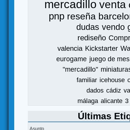
mercadillo
venta
pnp
reseña
barcel
dudas
vendo
rediseño
Comp
valencia
Kickstarter
Wa
eurogame
juego de mes
"mercadillo"
miniatura
familiar
icehouse
dados
cádiz
va
málaga
alicante
3
Últimas Eti
Asunto