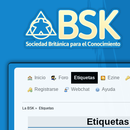
  Inicio
  Foro
Etiquetas
  Ezine
  Registrarse
  Webchat
  Ayuda
La BSK
»
Etiquetas
Etiqueta