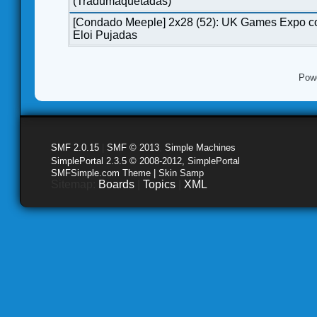
(Tradumaquetadas)
[Condado Meeple] 2x28 (52): UK Games Expo c
Eloi Pujadas
Pow
SMF 2.0.15
|
SMF © 2013
,
Simple Machines
SimplePortal 2.3.5 © 2008-2012, SimplePortal
SMFSimple.com Theme | Skin Samp
Sitemap:
Boards
|
Topics
|
XML