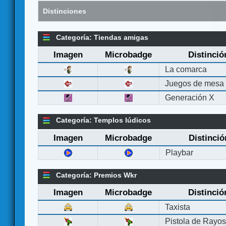
Distinciones
Categoría: Tiendas amigas
Imagen
Microbadge
Distinció
La comarca
Juegos de mesa
Generación X
Categoría: Templos lúdicos
Imagen
Microbadge
Distinció
Playbar
Categoría: Premios Wkr
Imagen
Microbadge
Distinció
Taxista
Pistola de Rayo