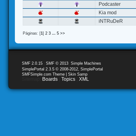
Podcaster
Kia mod
iNTRuDeR
Páginas: [
1
]
2
3
...
5
>>
SMF 2.0.15
|
SMF © 2013
,
Simple Machines
SimplePortal 2.3.5 © 2008-2012, SimplePortal
SMFSimple.com Theme | Skin Samp
Sitemap:
Boards
|
Topics
|
XML