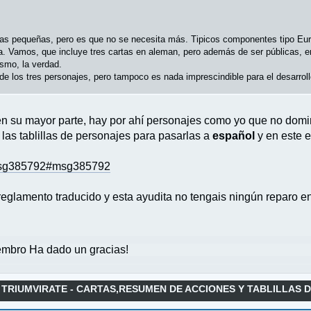
s pequeñas, pero es que no se necesita más. Tipicos componentes tipo Euro
ioma. Vamos, que incluye tres cartas en aleman, pero además de ser públicas, 
smo, la verdad.
de los tres personajes, pero tampoco es nada imprescindible para el desarroll
 en su mayor parte, hay por ahí personajes como yo que no dom
 las tablillas de personajes para pasarlas a
español
y en este e
4.msg385792#msg385792
eglamento traducido y esta ayudita no tengais ningún reparo en
mbro Ha dado un gracias!
 TRIUMVIRATE - CARTAS,RESUMEN DE ACCIONES Y TABLILLAS 