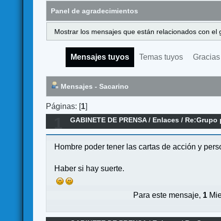
Panel de agradecimientos
Mostrar los mensajes que están relacionados con el 
Mensajes tuyos
Temas tuyos
Gracias
Mensajes - Sacarino
Páginas: [
1
]
1
GABINETE DE PRENSA
/
Enlaces
/
Re:Grupo p
Hombre poder tener las cartas de acción y pers
Haber si hay suerte.
Para este mensaje,
1
Mie