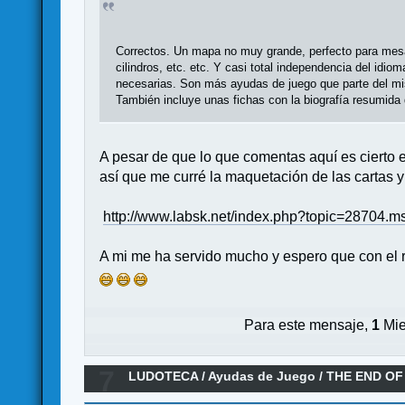
Correctos. Un mapa no muy grande, perfecto para mesa
cilindros, etc. etc. Y casi total independencia del id
necesarias. Son más ayudas de juego que parte del mi
También incluye unas fichas con la biografía resumida 
A pesar de que lo que comentas aquí es cierto
así que me curré la maquetación de las cartas y
http://www.labsk.net/index.php?topic=2870
A mi me ha servido mucho y espero que con el r
Para este mensaje,
1
Mie
7
LUDOTECA
/
Ayudas de Juego
/
THE END OF