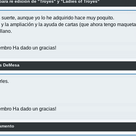
ara re edición de "Troyes" y "Ladies of Troyes"
s suerte, aunque yo lo he adquirido hace muy poquito.
co y la ampliación y la ayuda de cartas (que ahora tengo maquet
llano.
mbro Ha dado un gracias!
as DeMesa
rles.
mbro Ha dado un gracias!
lamento