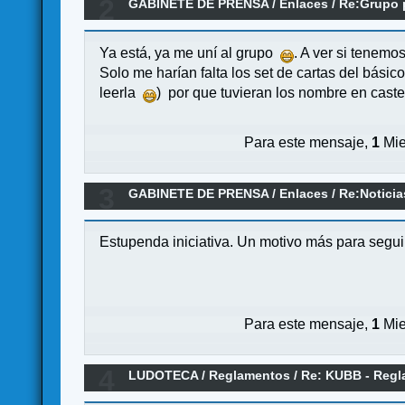
2
GABINETE DE PRENSA
/
Enlaces
/
Re:Grupo p
Ya está, ya me uní al grupo
. A ver si tenemo
Solo me harían falta los set de cartas del bási
leerla
) por que tuvieran los nombre en caste
Para este mensaje,
1
Mie
3
GABINETE DE PRENSA
/
Enlaces
/
Re:Notici
Estupenda iniciativa. Un motivo más para segui
Para este mensaje,
1
Mie
4
LUDOTECA
/
Reglamentos
/
Re: KUBB - Reg