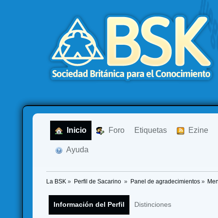
  Inicio
  Foro
Etiquetas
  Ezine
  Ayuda
La BSK
»
Perfil de Sacarino 
»
Panel de agradecimientos
»
Men
Información del Perfil
Distinciones