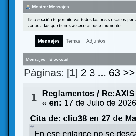
Mostrar Mensajes
Esta sección te permite ver todos los posts escritos por
zonas a las que tienes acceso en este momento.
Mensajes
Temas
Adjuntos
Mensajes - Blacksad
Páginas: [
1
]
2
3
...
63
>>
Reglamentos
/
Re:AXIS
1
«
en:
17 de Julio de 2026
Cita de: clio38 en 27 de M
En ese enlance no se desca