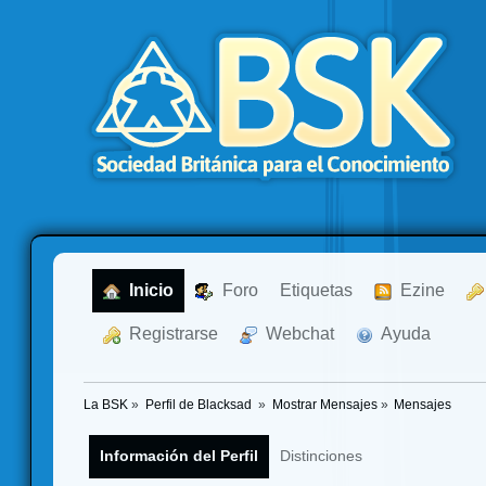
  Inicio
  Foro
Etiquetas
  Ezine
  Registrarse
  Webchat
  Ayuda
La BSK
»
Perfil de Blacksad 
»
Mostrar Mensajes
»
Mensajes
Información del Perfil
Distinciones