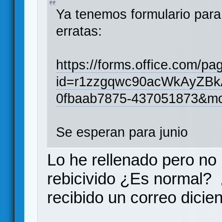
Ya tenemos formulario para 
erratas:
https://forms.office.com/p
id=r1zzgqwc90acWkAyZ
0fbaab7875-437051873&mc_
Se esperan para junio
Lo he rellenado pero no
rebicivido ¿Es normal?
recibido un correo dicie