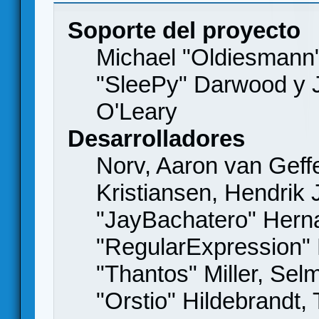
Soporte del proyecto
Michael "Oldiesmann
"SleePy" Darwood y J
O'Leary
Desarrolladores
Norv, Aaron van Geffe
Kristiansen, Hendrik
"JayBachatero" Hern
"RegularExpression"
"Thantos" Miller, Se
"Orstio" Hildebrandt,