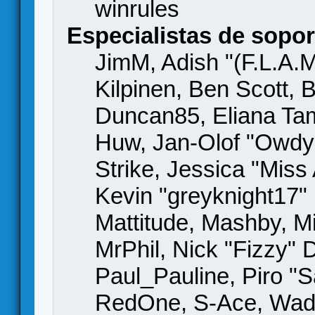
winrules
Especialistas de sopor
JimM, Adish "(F.L.A.M
Kilpinen, Ben Scott,
Duncan85, Eliana Tame
Huw, Jan-Olof "Owdy"
Strike, Jessica "Mis
Kevin "greyknight17" H
Mattitude, Mashby, Mic
MrPhil, Nick "Fizzy" 
Paul_Pauline, Piro "S
RedOne, S-Ace, Wad