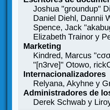
Joshua "groundup" Di
Daniel Diehl, Dannii 
Spence, Jack "akabu
Elizabeth Trainor y 
Marketing
Kindred, Marcus "cσσ
"[n3rve]" Otowo, rick
Internacionalizadores
Relyana, Akyhne y G
Administradores de lo
Derek Schwab y Liro