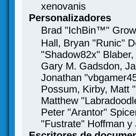
xenovanis
Personalizadores
Brad "IchBin™" Gro
Hall, Bryan "Runic" D
"Shadow82x" Blaber, 
Gary M. Gadsdon, Jas
Jonathan "vbgamer45" 
Possum, Kirby, Matt
Matthew "Labradoodle
Peter "Arantor" Spice
"Fustrate" Hoffman y
Escritores de docume