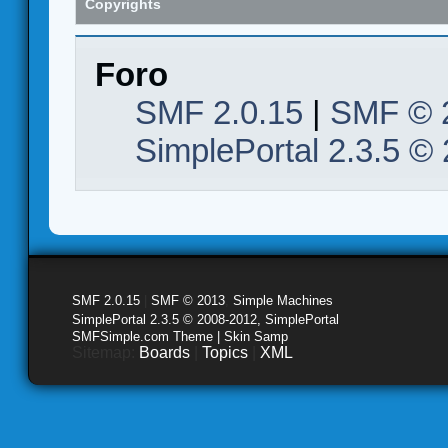
Copyrights
Foro
SMF 2.0.15
|
SMF © 
SimplePortal 2.3.5 ©
SMF 2.0.15
|
SMF © 2013
,
Simple Machines
SimplePortal 2.3.5 © 2008-2012, SimplePortal
SMFSimple.com Theme | Skin Samp
Sitemap:
Boards
|
Topics
|
XML