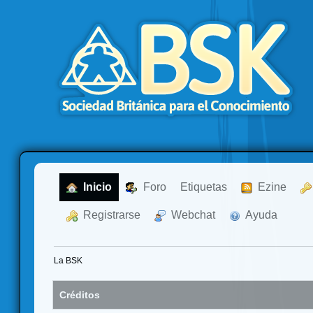
  Inicio
  Foro
Etiquetas
  Ezine
  Registrarse
  Webchat
  Ayuda
La BSK
Créditos