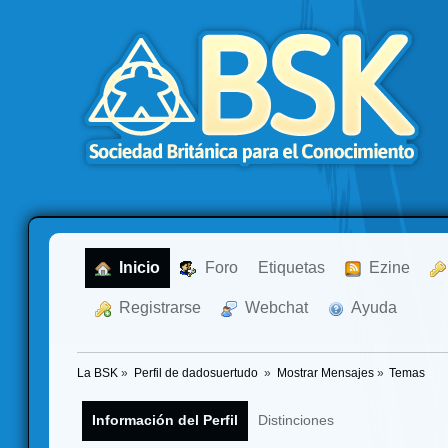
  Inicio
  Foro
Etiquetas
  Ezine
  Registrarse
  Webchat
  Ayuda
La BSK
»
Perfil de dadosuertudo 
»
Mostrar Mensajes
»
Temas
Información del Perfil
Distinciones