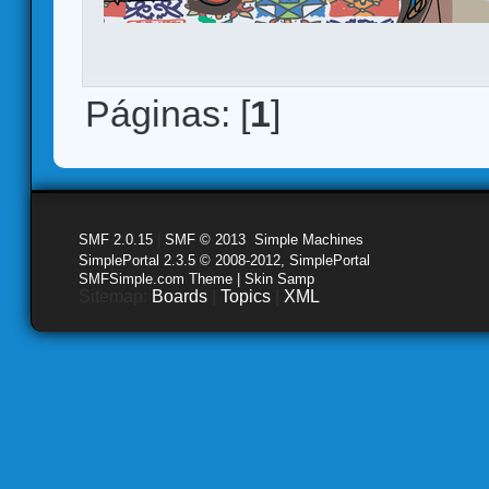
Páginas: [
1
]
SMF 2.0.15
|
SMF © 2013
,
Simple Machines
SimplePortal 2.3.5 © 2008-2012, SimplePortal
SMFSimple.com Theme | Skin Samp
Sitemap:
Boards
|
Topics
|
XML