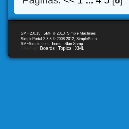
Páginas:
<<
1
...
4
5
[
6
]
SMF 2.0.15
|
SMF © 2013
,
Simple Machines
SimplePortal 2.3.5 © 2008-2012, SimplePortal
SMFSimple.com Theme | Skin Samp
Sitemap:
Boards
|
Topics
|
XML