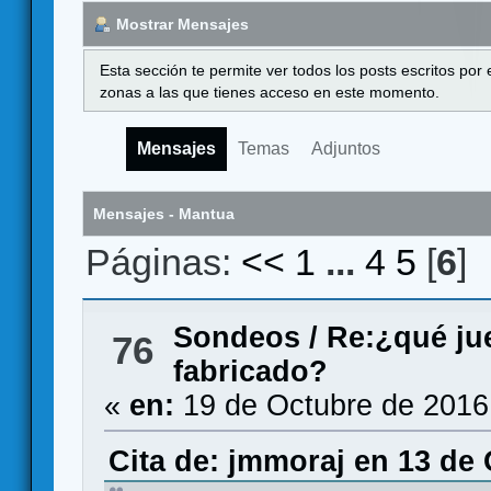
Mostrar Mensajes
Esta sección te permite ver todos los posts escritos por
zonas a las que tienes acceso en este momento.
Mensajes
Temas
Adjuntos
Mensajes - Mantua
Páginas:
<<
1
...
4
5
[
6
]
Sondeos
/
Re:¿qué jue
76
fabricado?
«
en:
19 de Octubre de 2016
Cita de: jmmoraj en 13 de 