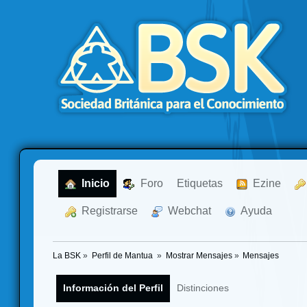
  Inicio
  Foro
Etiquetas
  Ezine
  Registrarse
  Webchat
  Ayuda
La BSK
»
Perfil de Mantua 
»
Mostrar Mensajes
»
Mensajes
Información del Perfil
Distinciones