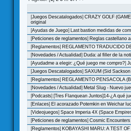
[
Juegos Descatalogados
]
CRAZY GOLF (GAMES M
original
[
Ayudas de Juego
]
Last bastion medidas de co
[
Peticiones de reglamentos
]
Reglas castellano 
[
Reglamentos
]
REGLAMENTO TRADUCIDO DE
[
Novedades / Actualidad
]
Duda: al filler de la not
[
Ayudadme a elegir: ¿Qué juego me compro?
]
J
[
Juegos Descatalogados
]
SAXUM (Sid Sackson -
[
Reglamentos
]
REGLAMENTO PENSACOLA (B
[
Novedades / Actualidad
]
Metal Slug - Nuevo ju
[
Podcasts
]
[Tres Flanquean Juntos]14-¿A qué 
[
Enlaces
]
El acorazado Potemkin en Weichar luc
[
Videojuegos
]
Space Imperia 4X (Space Empires)
[
Peticiones de reglamentos
]
Cosmic Encounters
[
Reglamentos
]
KOBAYASHI MARU: A TEST OF 