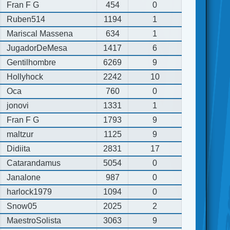
Fran F G
454
0
Ruben514
1194
1
Mariscal Massena
634
1
JugadorDeMesa
1417
6
Gentilhombre
6269
9
Hollyhock
2242
10
Oca
760
0
jonovi
1331
1
Fran F G
1793
9
maltzur
1125
9
Didiita
2831
17
Catarandamus
5054
0
Janalone
987
0
harlock1979
1094
0
Snow05
2025
2
MaestroSolista
3063
9