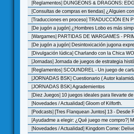
[
Reglamentos
]
DUNGEONS & DRAGONS: EDGE 
[
Consultas de compras en tiendas
]
¿Alguien con
[
Traducciones en proceso
]
TRADUCCIÓN EN P
[
De jugón a jugón
]
¿Hombres Lobo es más simple
[
Wargames
]
PARTIDAS DE WARGAMES - PRI
[
De jugón a jugón
]
Desintoxicación jugona expr
[
Divulgación lúdica
]
Charlando con la Chica WOM 
[
Jornadas
]
Jornada de juegos de estrategia hist
[
Reglamentos
]
SCOUNDREL - Un juego de cartas 
[
JORNADAS BSK
]
Cuestionario ( Autor kalamid
[
JORNADAS BSK
]
Agrademientos
[
Diez Juegos
]
10 juegos ideales para llevarte d
[
Novedades / Actualidad
]
Gloom of Kilforth.
[
Podcasts
]
[Tres Flanquean Juntos] 13 - Desde
[
Ayudadme a elegir: ¿Qué juego me compro?
]
M
[
Novedades / Actualidad
]
Kingdom Come: Deliver