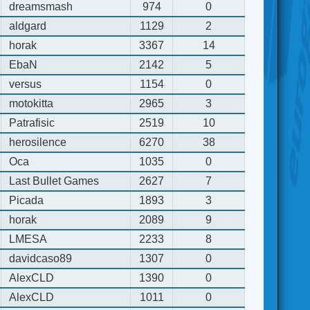
dreamsmash
974
0
aldgard
1129
2
horak
3367
14
EbaN
2142
5
versus
1154
0
motokitta
2965
3
Patrafisic
2519
10
herosilence
6270
38
Oca
1035
0
Last Bullet Games
2627
7
Picada
1893
3
horak
2089
9
LMESA
2233
8
davidcaso89
1307
0
AlexCLD
1390
0
AlexCLD
1011
0