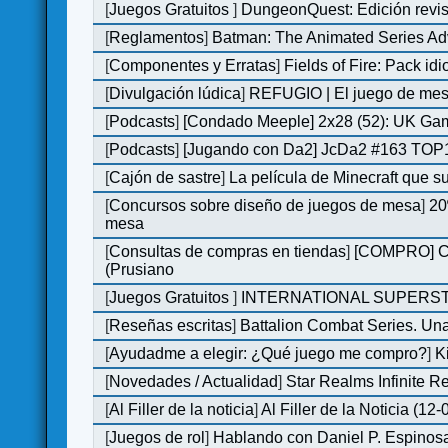
[
Juegos Gratuitos
]
DungeonQuest: Edición revis
[
Reglamentos
]
Batman: The Animated Series Ad
[
Componentes y Erratas
]
Fields of Fire: Pack i
[
Divulgación lúdica
]
REFUGIO | El juego de mesa
[
Podcasts
]
[Condado Meeple] 2x28 (52): UK Ga
[
Podcasts
]
[Jugando con Da2] JcDa2 #163 TOP1
[
Cajón de sastre
]
La película de Minecraft que s
[
Concursos sobre diseño de juegos de mesa
]
20
mesa
[
Consultas de compras en tiendas
]
[COMPRO] C&C
(Prusiano
[
Juegos Gratuitos
]
INTERNATIONAL SUPERST
[
Reseñas escritas
]
Battalion Combat Series. Una
[
Ayudadme a elegir: ¿Qué juego me compro?
]
K
[
Novedades / Actualidad
]
Star Realms Infinite Re
[
Al Filler de la noticia
]
Al Filler de la Noticia (12
[
Juegos de rol
]
Hablando con Daniel P. Espinosa