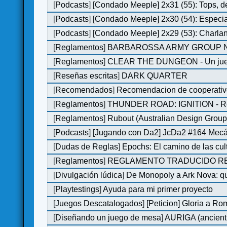
[
Podcasts
]
[Condado Meeple] 2x31 (55): Tops, d
[
Podcasts
]
[Condado Meeple] 2x30 (54): Especi
[
Podcasts
]
[Condado Meeple] 2x29 (53): Charlan
[
Reglamentos
]
BARBAROSSA ARMY GROUP N
[
Reglamentos
]
CLEAR THE DUNGEON - Un juego 
[
Reseñas escritas
]
DARK QUARTER
[
Recomendados
]
Recomendacion de cooperativ
[
Reglamentos
]
THUNDER ROAD: IGNITION - Re
[
Reglamentos
]
Rubout (Australian Design Group
[
Podcasts
]
[Jugando con Da2] JcDa2 #164 Mecá
[
Dudas de Reglas
]
Epochs: El camino de las cul
[
Reglamentos
]
REGLAMENTO TRADUCIDO RED
[
Divulgación lúdica
]
De Monopoly a Ark Nova: qu
[
Playtestings
]
Ayuda para mi primer proyecto
[
Juegos Descatalogados
]
[Peticion] Gloria a Ro
[
Diseñando un juego de mesa
]
AURIGA (ancient 