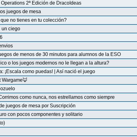
Operations 2ª Edición de DracoIdeas
 los juegos de mesa
que no tienes en tu colección?
 un ciego
6
 envios
uegos de menos de 30 minutos para alumnos de la ESO
co o los juegos modernos no le llegan a la altura?
a: ¡Escala como puedas! | Así nació el juego
at Wargame🦊
Pozuelo
 Corrimos como nunca, nos estrellamos como siempre
de juegos de mesa por Suscripción
uro con pocos componentes y solitario
to)