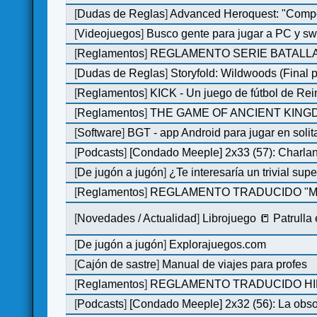
[
Dudas de Reglas
]
Advanced Heroquest: "Comp
[
Videojuegos
]
Busco gente para jugar a PC y sw
[
Reglamentos
]
REGLAMENTO SERIE BATALLA
[
Dudas de Reglas
]
Storyfold: Wildwoods (Final p
[
Reglamentos
]
KICK - Un juego de fútbol de Re
[
Reglamentos
]
THE GAME OF ANCIENT KINGDO
[
Software
]
BGT - app Android para jugar en solit
[
Podcasts
]
[Condado Meeple] 2x33 (57): Char
[
De jugón a jugón
]
¿Te interesaría un trivial su
[
Reglamentos
]
REGLAMENTO TRADUCIDO "MO
[
Novedades / Actualidad
]
Librojuego 📒 Patrulla
[
De jugón a jugón
]
Explorajuegos.com
[
Cajón de sastre
]
Manual de viajes para profes
[
Reglamentos
]
REGLAMENTO TRADUCIDO HILL
[
Podcasts
]
[Condado Meeple] 2x32 (56): La obs