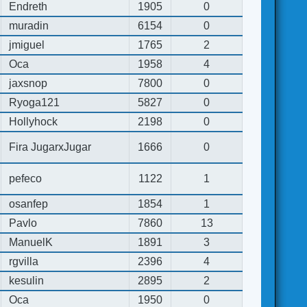
Endreth
1905
0
muradin
6154
0
jmiguel
1765
2
Oca
1958
4
jaxsnop
7800
0
Ryoga121
5827
0
Hollyhock
2198
0
Fira JugarxJugar
1666
0
pefeco
1122
1
osanfep
1854
1
Pavlo
7860
13
ManuelK
1891
3
rgvilla
2396
4
kesulin
2895
2
Oca
1950
0