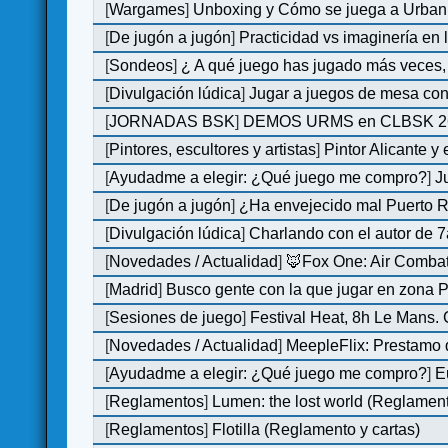
[
Wargames
]
Unboxing y Cómo se juega a Urban 
[
De jugón a jugón
]
Practicidad vs imaginería en
[
Sondeos
]
¿ A qué juego has jugado más veces, 
[
Divulgación lúdica
]
Jugar a juegos de mesa con
[
JORNADAS BSK
]
DEMOS URMS en CLBSK 2
[
Pintores, escultores y artistas
]
Pintor Alicante y
[
Ayudadme a elegir: ¿Qué juego me compro?
]
J
[
De jugón a jugón
]
¿Ha envejecido mal Puerto Ri
[
Divulgación lúdica
]
Charlando con el autor de 7
[
Novedades / Actualidad
]
🦊Fox One: Air Comb
[
Madrid
]
Busco gente con la que jugar en zona 
[
Sesiones de juego
]
Festival Heat, 8h Le Mans.
[
Novedades / Actualidad
]
MeepleFlix: Prestamo 
[
Ayudadme a elegir: ¿Qué juego me compro?
]
E
[
Reglamentos
]
Lumen: the lost world (Reglamen
[
Reglamentos
]
Flotilla (Reglamento y cartas)