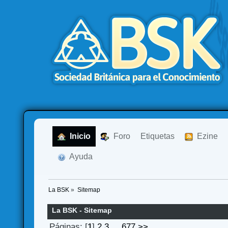
  Inicio
  Foro
Etiquetas
  Ezine
  Ayuda
La BSK
»
Sitemap
La BSK - Sitemap
Páginas: [
1
]
2
3
...
677
>>