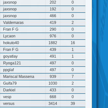
jaxsnop
202
0
jaxsnop
192
0
jaxsnop
466
0
Valdemaras
419
2
Fran F G
290
0
Lycaon
976
0
hokuto40
1882
16
Fran F G
439
1
goyatlay
491
1
Ryoga121
497
0
ppglaf
497
0
Mariscal Massena
939
7
Guifa79
1030
2
Darkiel
433
0
vesp
668
0
versus
3414
39