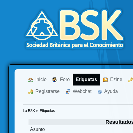
  Inicio
  Foro
Etiquetas
  Ezine
  Registrarse
  Webchat
  Ayuda
La BSK
»
Etiquetas
Resultados
Asunto