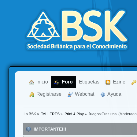
  Inicio
  Foro
Etiquetas
  Ezine
  Registrarse
  Webchat
  Ayuda
La BSK
»
TALLERES
»
Print & Play
»
Juegos Gratuitos 
(Moderado
IMPORTANTE!!!