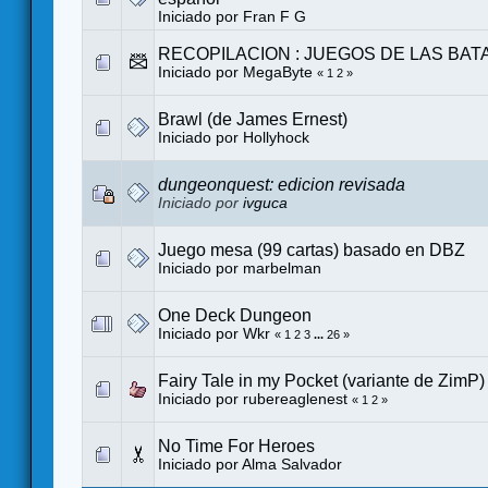
Iniciado por
Fran F G
RECOPILACION : JUEGOS DE LAS BAT
Iniciado por MegaByte
«
1
2
»
Brawl (de James Ernest)
Iniciado por
Hollyhock
dungeonquest: edicion revisada
Iniciado por
ivguca
Juego mesa (99 cartas) basado en DBZ
Iniciado por
marbelman
One Deck Dungeon
Iniciado por
Wkr
«
1
2
3
...
26
»
Fairy Tale in my Pocket (variante de ZimP) 
Iniciado por
rubereaglenest
«
1
2
»
No Time For Heroes
Iniciado por
Alma Salvador