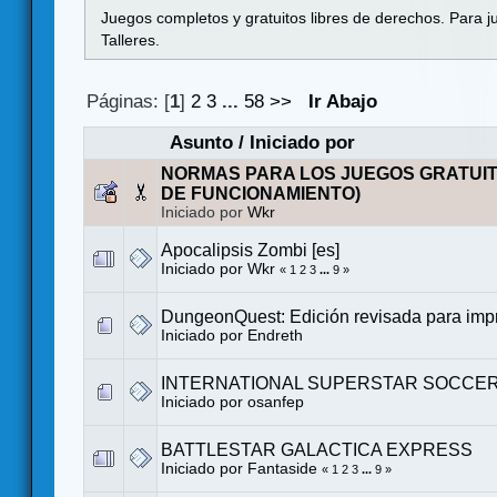
Juegos completos y gratuitos libres de derechos. Para j
Talleres.
Páginas: [
1
]
2
3
...
58
>>
Ir Abajo
Asunto
/
Iniciado por
NORMAS PARA LOS JUEGOS GRATUI
DE FUNCIONAMIENTO)
Iniciado por
Wkr
Apocalipsis Zombi [es]
Iniciado por
Wkr
«
1
2
3
...
9
»
DungeonQuest: Edición revisada para impr
Iniciado por
Endreth
INTERNATIONAL SUPERSTAR SOCCER 
Iniciado por
osanfep
BATTLESTAR GALACTICA EXPRESS
Iniciado por
Fantaside
«
1
2
3
...
9
»