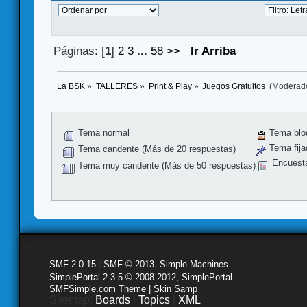
Páginas: [
1
]
2
3
...
58
>>
Ir Arriba
La BSK
»
TALLERES
»
Print & Play
»
Juegos Gratuitos 
(Moderad
Tema normal
Tema blo
Tema fija
Tema candente (Más de 20 respuestas)
Encuest
Tema muy candente (Más de 50 respuestas)
SMF 2.0.15
|
SMF © 2013
,
Simple Machines
SimplePortal 2.3.5 © 2008-2012, SimplePortal
SMFSimple.com Theme | Skin Samp
Sitemap:
Boards
|
Topics
|
XML