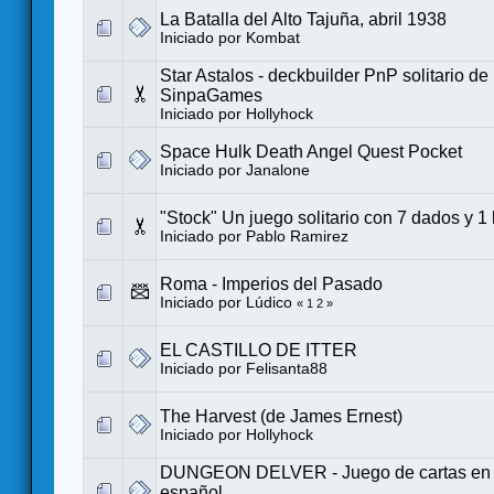
La Batalla del Alto Tajuña, abril 1938
Iniciado por
Kombat
Star Astalos - deckbuilder PnP solitario d
SinpaGames
Iniciado por
Hollyhock
Space Hulk Death Angel Quest Pocket
Iniciado por
Janalone
"Stock" Un juego solitario con 7 dados y 1
Iniciado por
Pablo Ramirez
Roma - Imperios del Pasado
Iniciado por
Lúdico
«
1
2
»
EL CASTILLO DE ITTER
Iniciado por
Felisanta88
The Harvest (de James Ernest)
Iniciado por
Hollyhock
DUNGEON DELVER - Juego de cartas en so
español