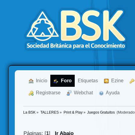
  Inicio
  Foro
Etiquetas
  Ezine
  Registrarse
  Webchat
  Ayuda
La BSK
»
TALLERES
»
Print & Play
»
Juegos Gratuitos 
(Moderado
Páginas: [
1
]
Ir Abajo