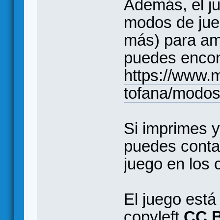
Además, el j
modos de jue
más) para amp
puedes encon
https://www.
tofana/modos
Si imprimes y
puedes conta
juego en los 
El juego está 
copyleft
CC B