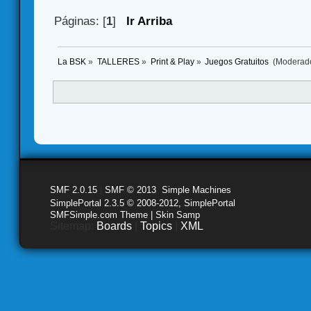
Páginas: [
1
]
Ir Arriba
La BSK
»
TALLERES
»
Print & Play
»
Juegos Gratuitos 
(Moderad
SMF 2.0.15
|
SMF © 2013
,
Simple Machines
SimplePortal 2.3.5 © 2008-2012, SimplePortal
SMFSimple.com Theme | Skin Samp
Sitemap:
Boards
|
Topics
|
XML