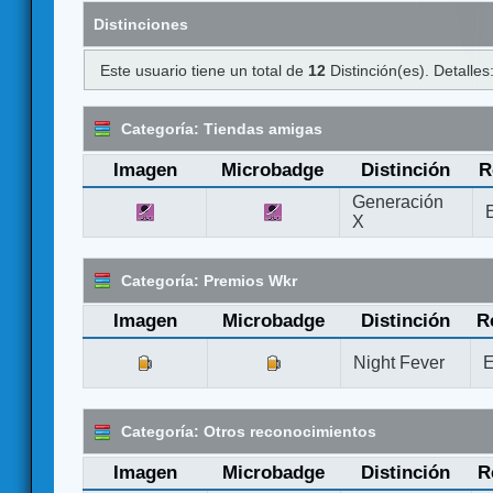
Distinciones
Este usuario tiene un total de
12
Distinción(es). Detalles
Categoría: Tiendas amigas
Imagen
Microbadge
Distinción
R
Generación
X
Categoría: Premios Wkr
Imagen
Microbadge
Distinción
R
Night Fever
E
Categoría: Otros reconocimientos
Imagen
Microbadge
Distinción
R