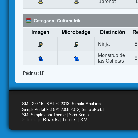
Baronet
Categoría: Cultura friki
Imagen
Microbadge
Distinción
Re
Ninja
E
Monstruo de
E
las Galletas
Páginas: [
1
]
SMF 2.0.15
|
SMF © 2013
,
Simple Machines
SimplePortal 2.3.5 © 2008-2012, SimplePortal
SMFSimple.com Theme | Skin Samp
Sitemap:
Boards
|
Topics
|
XML