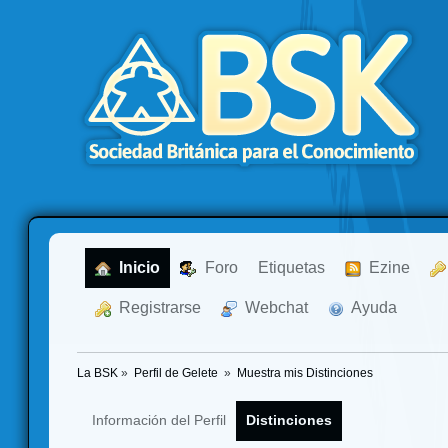
  Inicio
  Foro
Etiquetas
  Ezine
  Registrarse
  Webchat
  Ayuda
La BSK
»
Perfil de Gelete 
»
Muestra mis Distinciones
Información del Perfil
Distinciones