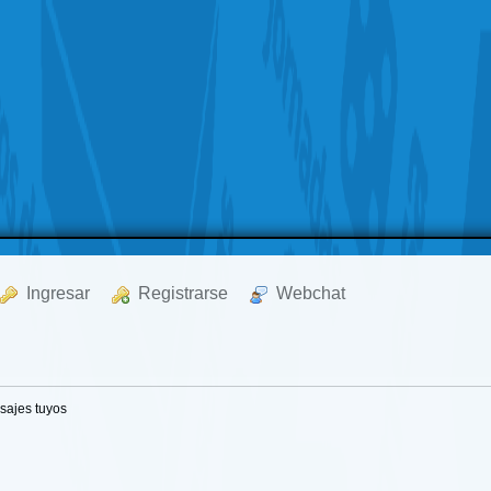
  Ingresar
  Registrarse
  Webchat
sajes tuyos