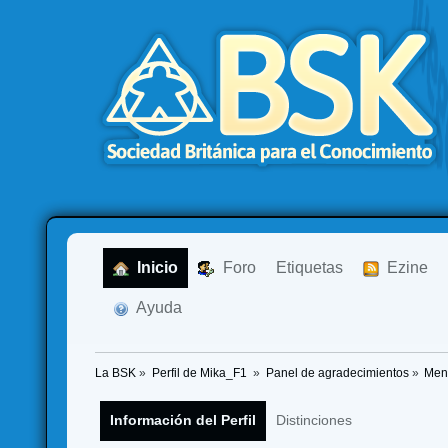
  Inicio
  Foro
Etiquetas
  Ezine
  Ayuda
La BSK
»
Perfil de Mika_F1 
»
Panel de agradecimientos
»
Men
Información del Perfil
Distinciones