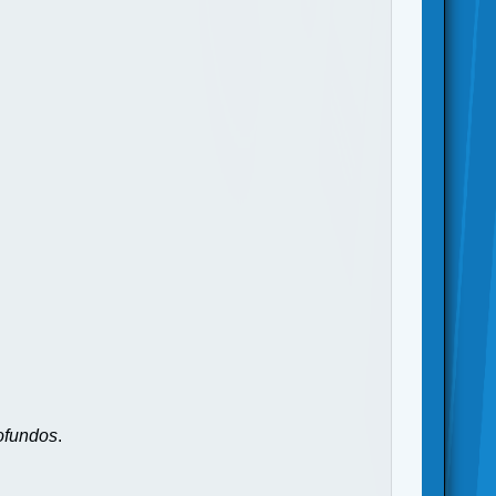
ofundos
.