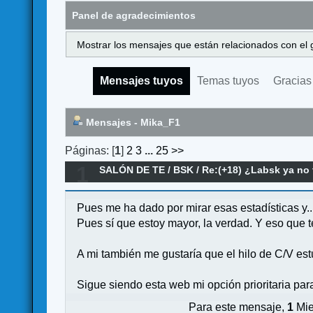
Panel de agradecimientos
Mostrar los mensajes que están relacionados con el 
Mensajes tuyos
Temas tuyos
Gracias
Mensajes - Mika_F1
Páginas: [
1
]
2
3
...
25
>>
1
SALÓN DE TE
/
BSK
/
Re:(+18) ¿Labsk ya no
Pues me ha dado por mirar esas estadísticas y..
Pues sí que estoy mayor, la verdad. Y eso que 
A mi también me gustaría que el hilo de C/V es
Sigue siendo esta web mi opción prioritaria p
Para este mensaje,
1
Mie