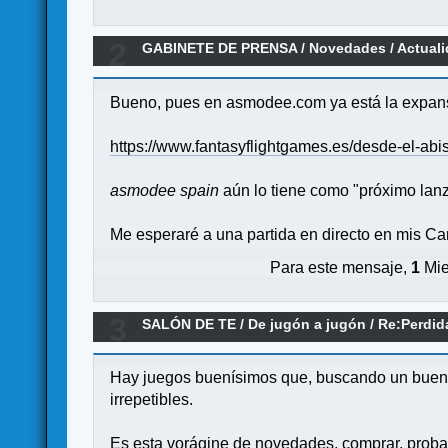
2
GABINETE DE PRENSA
/
Novedades / Actual
Bueno, pues en asmodee.com ya está la expansi
https://www.fantasyflightgames.es/desde-el-abi
asmodee spain
aún lo tiene como "próximo lanza
Me esperaré a una partida en directo en mis Can
Para este mensaje,
1
Mie
3
SALÓN DE TE
/
De jugón a jugón
/
Re:Perdid
Hay juegos buenísimos que, buscando un buen 
irrepetibles.
Es esta vorágine de novedades, comprar, probar