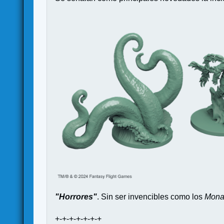
"Horrores"
. Sin ser invencibles como los
Mona
+-+-+-+-+-+-+