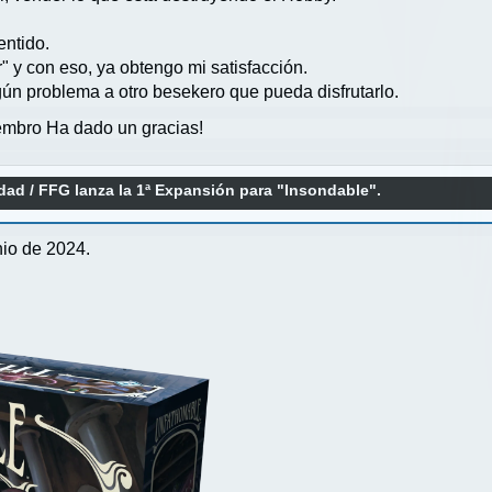
entido.
" y con eso, ya obtengo mi satisfacción.
gún problema a otro besekero que pueda disfrutarlo.
mbro Ha dado un gracias!
idad
/
FFG lanza la 1ª Expansión para "Insondable".
nio de 2024.