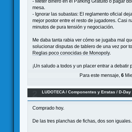
- Meter dinero en el Parking Gratuito o pagar dob
mesa.
- Ignorar las subastas: El reglamento oficial d
mejor postor entre el resto de jugadores. Casi n
minutos de pura tensión y negociación.
Me daba tanta rabia ver cómo se jugaba mal que
solucionar disputas de tablero de una vez por to
Reglas poco conocidas de Monopoly
.
¡Un saludo a todos y un placer entrar a debatir 
Para este mensaje,
6
Mie
2
LUDOTECA
/
Componentes y Erratas
/
D-Day 
Comprado hoy.
De las tres planchas de fichas, dos son iguales.