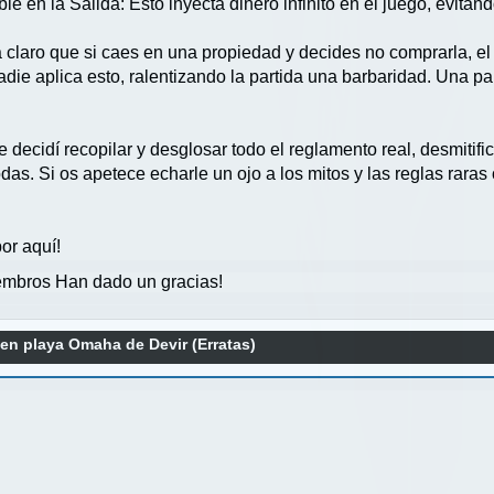
le en la Salida: Esto inyecta dinero infinito en el juego, evitan
eja claro que si caes en una propiedad y decides no comprarla, 
adie aplica esto, ralentizando la partida una barbaridad. Una par
 decidí recopilar y desglosar todo el reglamento real, desmiti
das. Si os apetece echarle un ojo a los mitos y las reglas raras 
por aquí!
mbros Han dado un gracias!
en playa Omaha de Devir (Erratas)