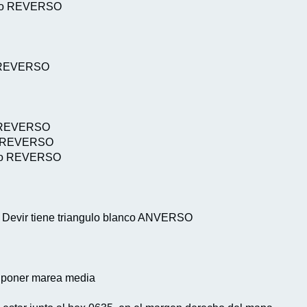
lanco REVERSO
co REVERSO
co REVERSO
nco REVERSO
anco REVERSO
ón Devir tiene triangulo blanco ANVERSO
a poner marea media