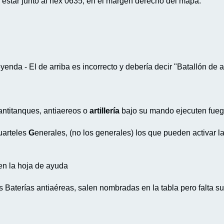
ría estar junto al hex 0635, en el margen derecho del mapa.
nda - El de arriba es incorrecto y debería decir "Batallón de a
)
antitanques, antiaereos o
artillería
bajo su mando ejecuten fuego 
uarteles
G
enerales, (no los generales) los que pueden activar 
en la hoja de ayuda
s Baterías antiaéreas, salen nombradas en la tabla pero falta s