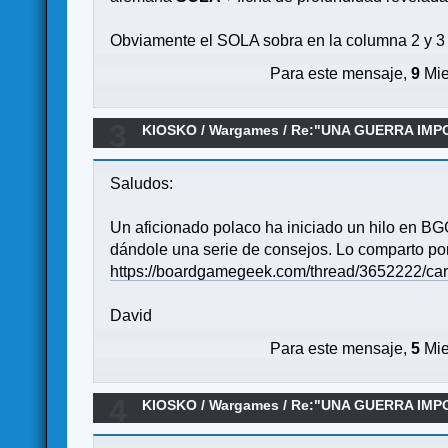
Obviamente el SOLA sobra en la columna 2 y 3 
Para este mensaje,
9
Mie
3
KIOSKO
/
Wargames
/
Re:"UNA GUERRA IMPOSI
Saludos:
Un aficionado polaco ha iniciado un hilo en BG
dándole una serie de consejos. Lo comparto por s
https://boardgamegeek.com/thread/3652222/carl
David
Para este mensaje,
5
Mie
4
KIOSKO
/
Wargames
/
Re:"UNA GUERRA IMPOSI