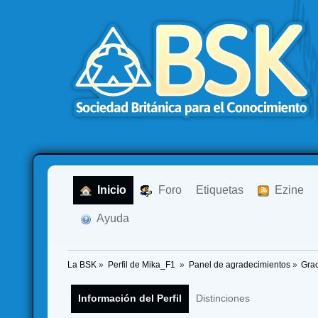
  Inicio
  Foro
Etiquetas
  Ezine
  Ayuda
La BSK
»
Perfil de Mika_F1 
»
Panel de agradecimientos
»
Grac
Información del Perfil
Distinciones