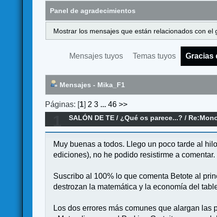
Panel de agradecimientos
Mostrar los mensajes que están relacionados con el 
Mensajes tuyos
Temas tuyos
Gracias 
Mensajes - Mika_F1
Páginas: [
1
]
2
3
...
46
>>
1
SALÓN DE TE
/
¿Qué os parece...?
/
Re:Mono
Muy buenas a todos. Llego un poco tarde al hil
ediciones), no he podido resistirme a comentar.
Suscribo al 100% lo que comenta Betote al prin
destrozan la matemática y la economía del table
Los dos errores más comunes que alargan las p