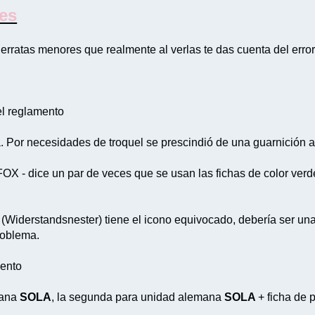
nes
erratas menores que realmente al verlas te das cuenta del error
el reglamento
ta. Por necesidades de troquel se prescindió de una guarnición 
X - dice un par de veces que se usan las fichas de color verde 
 (Widerstandsnester) tiene el icono equivocado, debería ser una 
roblema.
mento
mana
SOLA
, la segunda para unidad alemana
SOLA
+ ficha de 
.