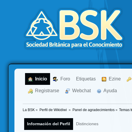
  Inicio
  Foro
Etiquetas
  Ezine
  Registrarse
  Webchat
  Ayuda
La BSK
»
Perfil de Wikidiwi 
»
Panel de agradecimientos
»
Temas t
Información del Perfil
Distinciones