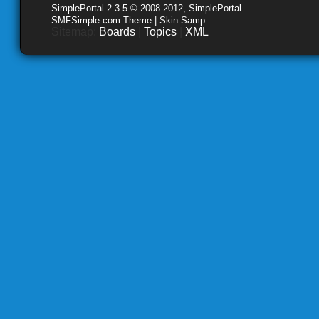
SimplePortal 2.3.5 © 2008-2012, SimplePortal
SMFSimple.com Theme | Skin Samp
Sitemap:
Boards
|
Topics
|
XML