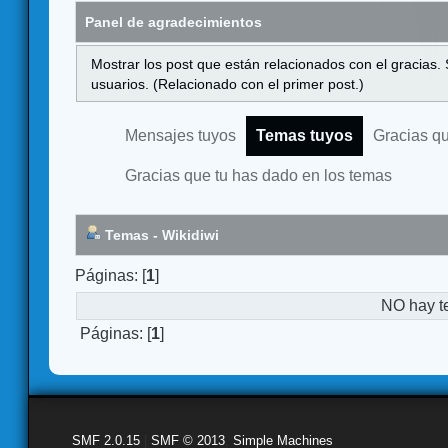
Panel de agradecimientos
Mostrar los post que están relacionados con el gracias.
usuarios. (Relacionado con el primer post.)
Mensajes tuyos
Temas tuyos
Gracias q
Gracias que tu has dado en los temas
Temas - Wikidiwi
Páginas: [
1
]
NO hay t
Páginas: [
1
]
SMF 2.0.15
|
SMF © 2013
,
Simple Machines