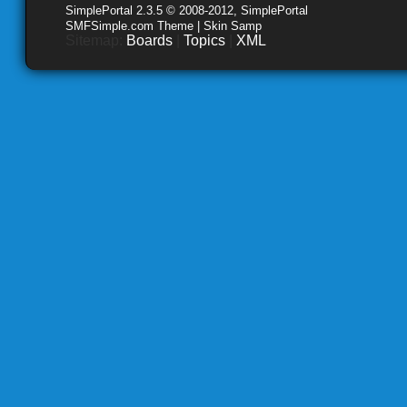
SimplePortal 2.3.5 © 2008-2012, SimplePortal
SMFSimple.com Theme | Skin Samp
Sitemap:
Boards
|
Topics
|
XML