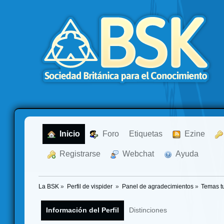
  Inicio
  Foro
Etiquetas
  Ezine
  Registrarse
  Webchat
  Ayuda
La BSK
»
Perfil de vispider 
»
Panel de agradecimientos
»
Temas t
Información del Perfil
Distinciones