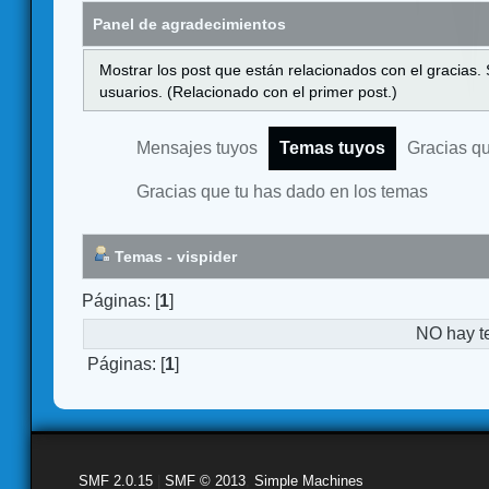
Panel de agradecimientos
Mostrar los post que están relacionados con el gracias.
usuarios. (Relacionado con el primer post.)
Mensajes tuyos
Temas tuyos
Gracias q
Gracias que tu has dado en los temas
Temas - vispider
Páginas: [
1
]
NO hay t
Páginas: [
1
]
SMF 2.0.15
|
SMF © 2013
,
Simple Machines